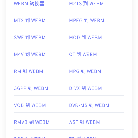
访问播放器网站并搜索 MPEG-1 视频文件更新，验证
WEBM 转换器
M2TS 到 WEBM
播放器软件是否为最新版本。在 Windows 系统中，
VLC 媒体播放器
和
MPlayer
可以在任何操作系统 (OS)
请按照以下
说明操作，
确保正确的应用程序与文件关
上打开 WEBM 文件。其他适合打开 WEBM 的播放器
MTS 到 WEBM
MPEG 到 WEBM
联。如果所有方法均失败，请使用
VirusTotal
扫描文
包括适用于 Microsoft Windows 操作系统的
Winamp
件，确保其未感染恶意软件。
和适用于 Mac OS X 操作系统的
Elmedia
。
SWF 到 WEBM
MOD 到 WEBM
制定者：
ISO
、
IEC
微软浏览器没有内置 WebM
编解码器
。因此，需要单
首次发行：
1992年
独安装
编解码器
。不过，大多数浏览器都支持
M4V 到 WEBM
QT 到 WEBM
WEBM 文件。
有用的链接：
开发者：
Google
；
CoreCodec, Inc。
https://en.wikipedia.org/wiki/MPEG-1
RM 到 WEBM
MPG 到 WEBM
首次发布：
2010 年
https://www.iso.org/standard/22412.html
3GPP 到 WEBM
DIVX 到 WEBM
有用的链接：
https://en.wikipedia.org/wiki/WebM
VOB 到 WEBM
DVR-MS 到 WEBM
https://tools.google.com/dlpage/webmmf/
RMVB 到 WEBM
ASF 到 WEBM