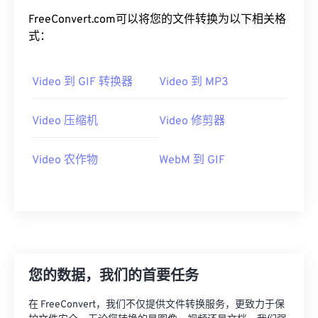
20
20
20
20
20
20
20
20
FreeConvert.com可以将您的文件转换为以下相关格
式：
21
21
21
21
21
21
21
21
22
22
22
22
22
22
22
22
Video 到 GIF 转换器
Video 到 MP3
23
23
23
23
23
23
23
23
24
24
24
24
24
24
Video 压缩机
Video 修剪器
25
25
25
25
25
25
Video 农作物
WebM 到 GIF
26
26
26
26
26
26
27
27
27
27
27
27
28
28
28
28
28
28
29
29
29
29
29
29
30
30
30
30
30
30
您的数据，我们的首要任务
31
31
31
31
31
31
在 FreeConvert，我们不仅提供文件转换服务，更致力于保
32
32
32
32
32
32