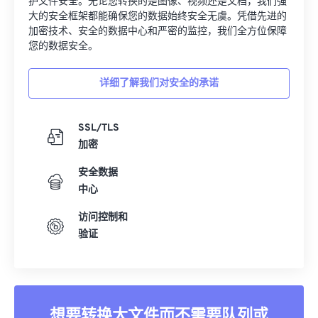
护文件安全。无论您转换的是图像、视频还是文档，我们强
33
33
33
33
33
33
大的安全框架都能确保您的数据始终安全无虞。凭借先进的
加密技术、安全的数据中心和严密的监控，我们全方位保障
34
34
34
34
34
34
您的数据安全。
35
35
35
35
35
35
详细了解我们对安全的承诺
36
36
36
36
36
36
37
37
37
37
37
37
SSL/TLS
38
38
38
38
38
38
加密
39
39
39
39
39
39
安全数据
40
40
40
40
40
40
中心
41
41
41
41
41
41
访问控制和
42
42
42
42
42
42
验证
43
43
43
43
43
43
44
44
44
44
44
44
45
45
45
45
45
45
想要转换大文件而不需要队列或