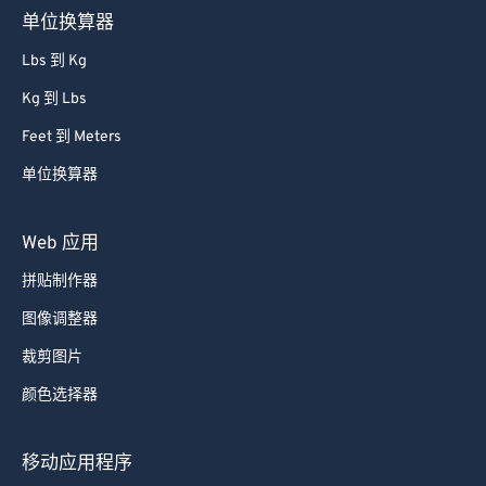
单位换算器
86
86
Lbs 到 Kg
87
87
Kg 到 Lbs
88
88
Feet 到 Meters
89
89
单位换算器
90
90
91
91
Web 应用
92
92
拼贴制作器
93
93
图像调整器
94
94
裁剪图片
95
95
颜色选择器
96
96
97
97
移动应用程序
98
98