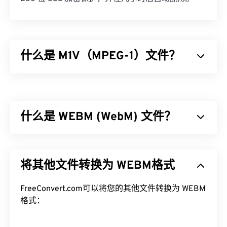
什么是 M1V（MPEG-1）文件？
MPEG-1 (M1V) 是一种多媒体格式，已发布为
ISO/IEC-1172
标准。它是一种较老的格式，依赖于
有
损
压缩，最初设计用于压缩 VHS 和 CD 视频文件。
什么是 WEBM (WebM) 文件？
在所有使用有损压缩的格式中，M1V 与播放器、软
件和硬件的兼容性最广泛。
WebM (WEBM) 是一个专为 Web 设计的
免费授权
文
如何打开 M1V 文件？
件容器。具体来说，它最初设计为与 HTML5 兼容。
将其他文件转换为 WEBM格式
它支持章节、字幕、副标题、元数据标签、流媒体、
打开 M1V 文件时，最好使用
VLC 媒体播放器
。该播
附件、3D 编解码器、3D 容器和硬件播放器。
放器可以在多种操作系统上播放，包括 Windows、
WEBM 使用
FreeConvert.com可以将您的其他文件转换为 WEBM
VP8
或
VP9
编解码器压缩视频流，使用
Mac OS X、Linux 和 Unix。
Vorbis
格式：
或
Opus
编解码器压缩音频。
如果打开 M1V 文件时出现问题，请尝试以下操作。
如何打开 WEBM 文件？