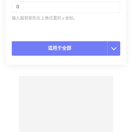
输入裁剪矩形左上角位置的 y 坐标。
适用于全部
重置所有选项
从预设应用
另存为预设