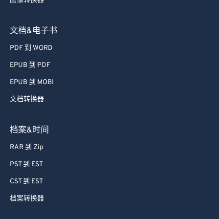
图像转换器
72
72
73
73
文档&电子书
74
74
PDF 到 WORD
75
75
EPUB 到 PDF
76
76
EPUB 到 MOBI
77
77
文档转换器
78
78
79
79
档案&时间
80
80
RAR 到 Zip
81
81
PST 到 EST
82
82
CST 到 EST
83
83
档案转换器
84
84
85
85