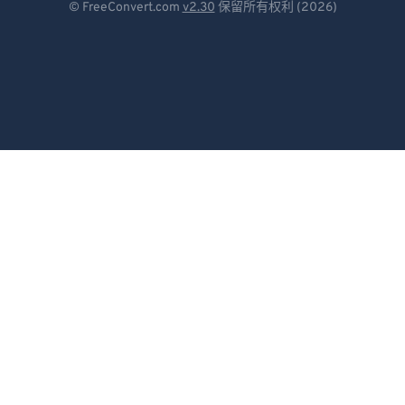
© FreeConvert.com
v2.30
保留所有权利 (2026)
Español
Français
Português
Italiano
Dutch
日本語
简体中文
繁體中文
한국어
Svenska
Türkçe