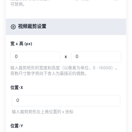
可禁用。
视频裁剪设置
宽 x 高 (px)
x
输入裁剪矩形的宽度和高度（以像素为单位，0 - 10000）。
奇数尺寸数字将向下舍入为最接近的偶数。
位置-X
输入裁剪矩形左上角位置的 x 坐标
位置-Y