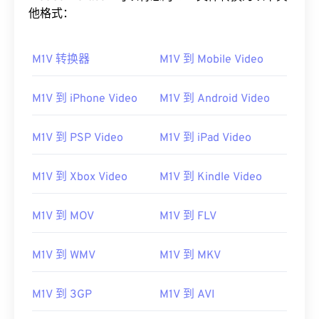
他格式：
M1V 转换器
M1V 到 Mobile Video
M1V 到 iPhone Video
M1V 到 Android Video
00
00
00
00
00
00
00
00
M1V 到 PSP Video
M1V 到 iPad Video
00
00
00
00
00
00
00
00
M1V 到 Xbox Video
M1V 到 Kindle Video
01
01
01
01
01
01
01
01
M1V 到 MOV
M1V 到 FLV
02
02
02
02
02
02
02
02
03
03
03
03
03
03
03
03
M1V 到 WMV
M1V 到 MKV
04
04
04
04
04
04
04
04
05
05
05
05
05
05
05
05
M1V 到 3GP
M1V 到 AVI