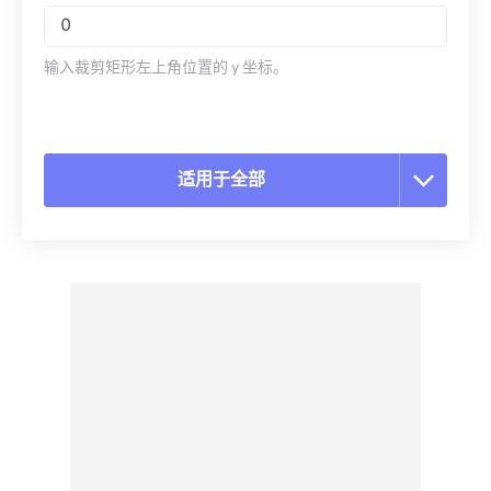
输入裁剪矩形左上角位置的 y 坐标。
适用于全部
重置所有选项
从预设应用
另存为预设