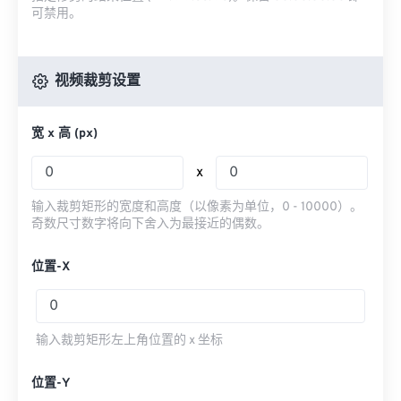
可禁用。
视频裁剪设置
宽 x 高 (px)
x
输入裁剪矩形的宽度和高度（以像素为单位，0 - 10000）。
奇数尺寸数字将向下舍入为最接近的偶数。
位置-X
输入裁剪矩形左上角位置的 x 坐标
位置-Y