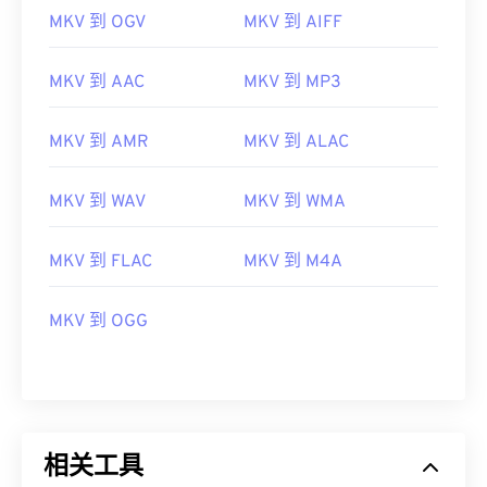
06
06
06
06
06
06
06
06
MKV 到 OGV
MKV 到 AIFF
07
07
07
07
07
07
07
07
08
08
08
08
08
08
08
08
MKV 到 AAC
MKV 到 MP3
09
09
09
09
09
09
09
09
MKV 到 AMR
MKV 到 ALAC
10
10
10
10
10
10
10
10
11
11
11
11
11
11
11
11
MKV 到 WAV
MKV 到 WMA
12
12
12
12
12
12
12
12
13
13
13
13
13
13
13
13
MKV 到 FLAC
MKV 到 M4A
14
14
14
14
14
14
14
14
MKV 到 OGG
15
15
15
15
15
15
15
15
16
16
16
16
16
16
16
16
17
17
17
17
17
17
17
17
18
18
18
18
18
18
18
18
相关工具
19
19
19
19
19
19
19
19