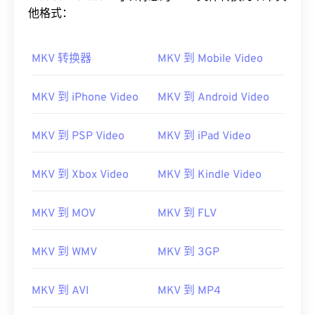
他格式：
MKV 转换器
MKV 到 Mobile Video
MKV 到 iPhone Video
MKV 到 Android Video
00
00
00
00
00
00
00
00
MKV 到 PSP Video
MKV 到 iPad Video
00
00
00
00
00
00
00
00
MKV 到 Xbox Video
MKV 到 Kindle Video
01
01
01
01
01
01
01
01
MKV 到 MOV
MKV 到 FLV
02
02
02
02
02
02
02
02
03
03
03
03
03
03
03
03
MKV 到 WMV
MKV 到 3GP
04
04
04
04
04
04
04
04
05
05
05
05
05
05
05
05
MKV 到 AVI
MKV 到 MP4