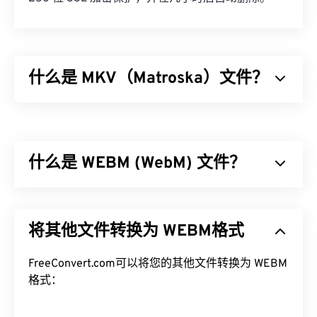
什么是 MKV（Matroska）文件？
Matroska (MKV) 是一种免费的开源容器标准，它能
够在单一文件格式中存储无限量的视听和多媒体文
件。由于它是开源的，用户可以使用
开源软件
对其进
什么是 WEBM (WebM) 文件？
行自定义。其名称源于“套娃”（
Matryoshka
），这
是一种著名的俄罗斯手工艺品，由一组尺寸逐渐减小
的木制娃娃相互嵌套而成。
WebM (WEBM) 是一个专为 Web 设计的
免费授权
文
件容器。具体来说，它最初设计为与 HTML5 兼容。
如何打开 MKV 文件？
将其他文件转换为 WEBM格式
它支持章节、字幕、副标题、元数据标签、流媒体、
附件、3D 编解码器、3D 容器和硬件播放器。
打开 MKV 文件的最佳方法是使用
VLC 媒体播放器
。
WEBM 使用
FreeConvert.com可以将您的其他文件转换为 WEBM
VP8
或
VP9
编解码器压缩视频流，使用
该播放器兼容所有操作系统和平台。这一点很重要，
Vorbis
格式：
或
Opus
编解码器压缩音频。
因为 MKV 并非行业标准，这意味着其他媒体播放器
可能不支持它。
如何打开 WEBM 文件？