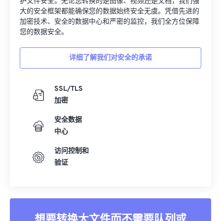
护文件安全。无论您转换的是图像、视频还是文档，我们强
33
33
33
33
33
33
大的安全框架都能确保您的数据始终安全无虞。凭借先进的
加密技术、安全的数据中心和严密的监控，我们全方位保障
34
34
34
34
34
34
您的数据安全。
35
35
35
35
35
35
详细了解我们对安全的承诺
36
36
36
36
36
36
37
37
37
37
37
37
SSL/TLS
38
38
38
38
38
38
加密
39
39
39
39
39
39
安全数据
40
40
40
40
40
40
中心
41
41
41
41
41
41
访问控制和
42
42
42
42
42
42
验证
43
43
43
43
43
43
44
44
44
44
44
44
45
45
45
45
45
45
想要转换大文件而不需要队列或