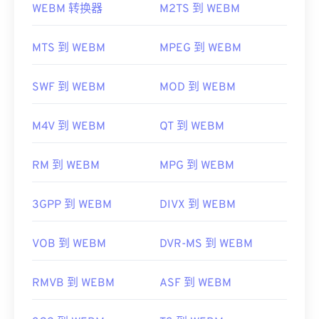
WEBM 转换器
M2TS 到 WEBM
此外，MKV 不使用编解码器来压缩文件大小，这意
VLC 媒体播放器
和
MPlayer
可以在任何操作系统 (OS)
味着文件可能非常大。因此，打开 MKV 文件的另一
上打开 WEBM 文件。其他适合打开 WEBM 的播放器
MTS 到 WEBM
MPEG 到 WEBM
种方法是下载与所选媒体播放器兼容的适当编解码
包括适用于 Microsoft Windows 操作系统的
Winamp
器。为此，请从受信任的站点（例如
Ninite
）下载
联
和适用于 Mac OS X 操作系统的
Elmedia
。
合社区编解码器包 (CCCP)
。
SWF 到 WEBM
MOD 到 WEBM
微软浏览器没有内置 WebM
编解码器
。因此，需要单
开发者：
Matroska
独安装
编解码器
。不过，大多数浏览器都支持
M4V 到 WEBM
QT 到 WEBM
首次发行：
2002 年
WEBM 文件。
有用的链接：
开发者：
Google
；
CoreCodec, Inc。
RM 到 WEBM
MPG 到 WEBM
https://en.wikipedia.org/wiki/Matroska
首次发布：
2010 年
3GPP 到 WEBM
DIVX 到 WEBM
https://www.matroska.org/
有用的链接：
https://en.wikipedia.org/wiki/WebM
VOB 到 WEBM
DVR-MS 到 WEBM
https://tools.google.com/dlpage/webmmf/
RMVB 到 WEBM
ASF 到 WEBM