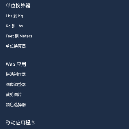
单位换算器
86
86
Lbs 到 Kg
87
87
Kg 到 Lbs
88
88
Feet 到 Meters
89
89
单位换算器
90
90
91
91
Web 应用
92
92
拼贴制作器
93
93
图像调整器
94
94
裁剪图片
95
95
颜色选择器
96
96
97
97
移动应用程序
98
98