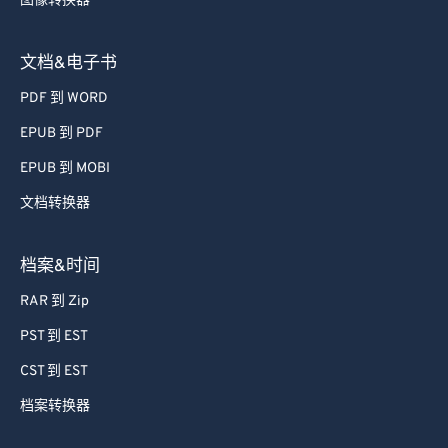
图像转换器
72
72
73
73
文档&电子书
74
74
PDF 到 WORD
75
75
EPUB 到 PDF
76
76
EPUB 到 MOBI
77
77
文档转换器
78
78
79
79
档案&时间
80
80
RAR 到 Zip
81
81
PST 到 EST
82
82
CST 到 EST
83
83
档案转换器
84
84
85
85