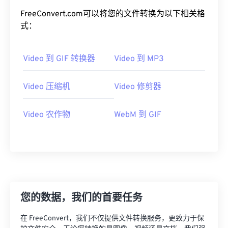
20
20
20
20
20
20
20
20
FreeConvert.com可以将您的文件转换为以下相关格
式：
21
21
21
21
21
21
21
21
22
22
22
22
22
22
22
22
Video 到 GIF 转换器
Video 到 MP3
23
23
23
23
23
23
23
23
24
24
24
24
24
24
Video 压缩机
Video 修剪器
25
25
25
25
25
25
Video 农作物
WebM 到 GIF
26
26
26
26
26
26
27
27
27
27
27
27
28
28
28
28
28
28
29
29
29
29
29
29
30
30
30
30
30
30
您的数据，我们的首要任务
31
31
31
31
31
31
在 FreeConvert，我们不仅提供文件转换服务，更致力于保
32
32
32
32
32
32