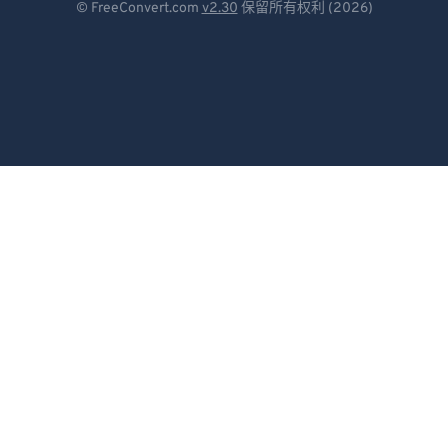
© FreeConvert.com
v2.30
保留所有权利 (2026)
Español
Français
Português
Italiano
Dutch
日本語
简体中文
繁體中文
한국어
Svenska
Türkçe