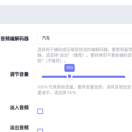
汽车
音频编解码器
选择用于编码或压缩音频流的编解码器。要使用最
器，请选择“自动”（推荐）。要转换但不重新编码音
制”（不推荐）。
100
调节音量
100% 代表原始音量。要将音量加倍，请将其增加到 
量减半，请选择 50%
淡入音频
淡出音频