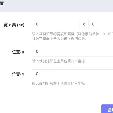
03
03
03
03
置
06
06
06
06
04
04
04
04
07
07
07
07
05
05
05
05
08
08
08
08
x
宽 x 高 (px)
06
06
06
06
09
09
09
09
输入裁剪矩形的宽度和高度（以像素为单位，0 - 10
07
07
07
07
寸数字将向下舍入为最接近的偶数。
10
10
10
10
08
08
08
08
11
11
11
11
位置-X
09
09
09
09
12
12
12
12
输入裁剪矩形左上角位置的 x 坐标
10
10
10
10
13
13
13
13
11
11
11
11
位置-Y
14
14
14
14
12
12
12
12
15
15
15
15
输入裁剪矩形左上角位置的 y 坐标。
13
13
13
13
16
16
16
16
14
14
14
14
17
17
17
17
15
15
15
15
18
18
18
18
适
重