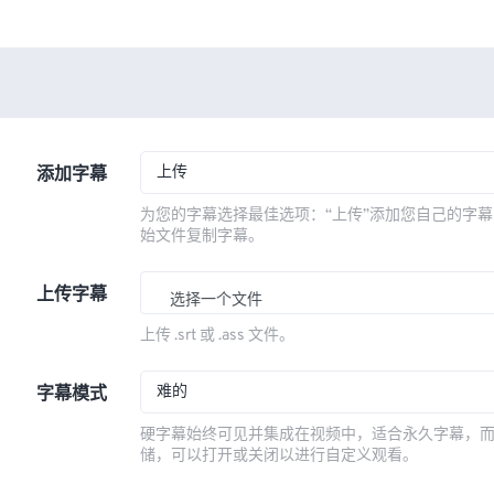
上传
添加字幕
为您的字幕选择最佳选项：“上传”添加您自己的字幕
始文件复制字幕。
上传字幕
选择一个文件
上传 .srt 或 .ass 文件。
难的
字幕模式
硬字幕始终可见并集成在视频中，适合永久字幕，
储，可以打开或关闭以进行自定义观看。