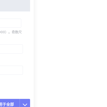
000）。奇数尺
用于全部
置所有选项