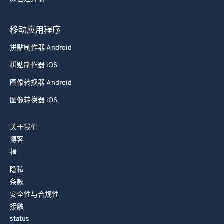
92
92
93
93
移动应用程序
94
94
拼贴制作器 Android
95
95
拼贴制作器 iOS
96
96
图像转换器 Android
97
97
图像转换器 iOS
98
98
99
99
关于我们
博客
捐
隐私
条款
安全性与合规性
接触
status