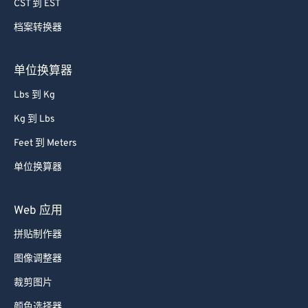
79
79
CST 到 EST
80
80
档案转换器
81
81
单位换算器
82
82
Lbs 到 Kg
83
83
Kg 到 Lbs
84
84
Feet 到 Meters
85
85
86
86
单位换算器
87
87
Web 应用
88
88
拼贴制作器
89
89
图像调整器
90
90
裁剪图片
91
91
颜色选择器