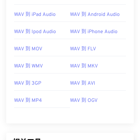
00
00
00
00
00
00
00
00
01
01
01
01
01
01
01
01
WAV 到 iPad Audio
WAV 到 Android Audio
02
02
02
02
02
02
02
02
WAV 到 Ipod Audio
WAV 到 iPhone Audio
03
03
03
03
03
03
03
03
04
04
04
04
04
04
04
04
WAV 到 MOV
WAV 到 FLV
05
05
05
05
05
05
05
05
WAV 到 WMV
WAV 到 MKV
06
06
06
06
06
06
06
06
07
07
07
07
07
07
07
07
WAV 到 3GP
WAV 到 AVI
08
08
08
08
08
08
08
08
09
09
09
09
09
09
09
09
WAV 到 MP4
WAV 到 OGV
10
10
10
10
10
10
10
10
11
11
11
11
11
11
11
11
12
12
12
12
12
12
12
12