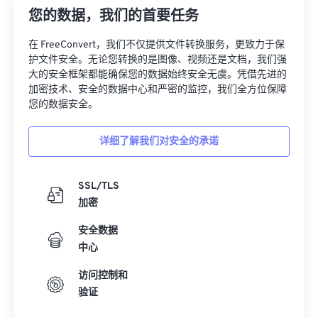
您的数据，我们的首要任务
27
27
27
27
27
27
28
28
28
28
28
28
在 FreeConvert，我们不仅提供文件转换服务，更致力于保
护文件安全。无论您转换的是图像、视频还是文档，我们强
29
29
29
29
29
29
大的安全框架都能确保您的数据始终安全无虞。凭借先进的
加密技术、安全的数据中心和严密的监控，我们全方位保障
30
30
30
30
30
30
您的数据安全。
31
31
31
31
31
31
32
32
32
32
32
32
详细了解我们对安全的承诺
33
33
33
33
33
33
SSL/TLS
34
34
34
34
34
34
加密
35
35
35
35
35
35
安全数据
36
36
36
36
36
36
中心
37
37
37
37
37
37
访问控制和
38
38
38
38
38
38
验证
39
39
39
39
39
39