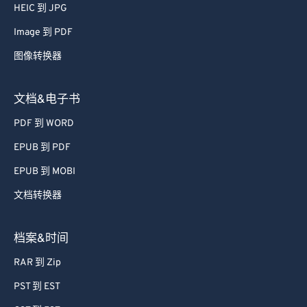
66
66
HEIC 到 JPG
67
67
Image 到 PDF
68
68
图像转换器
69
69
文档&电子书
70
70
PDF 到 WORD
71
71
72
72
EPUB 到 PDF
73
73
EPUB 到 MOBI
74
74
文档转换器
75
75
档案&时间
76
76
RAR 到 Zip
77
77
PST 到 EST
78
78