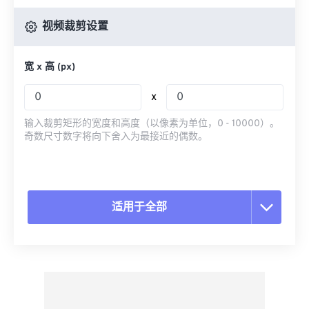
视频裁剪设置
宽 x 高 (px)
x
输入裁剪矩形的宽度和高度（以像素为单位，0 - 10000）。
奇数尺寸数字将向下舍入为最接近的偶数。
适用于全部
重置所有选项
从预设应用
另存为预设