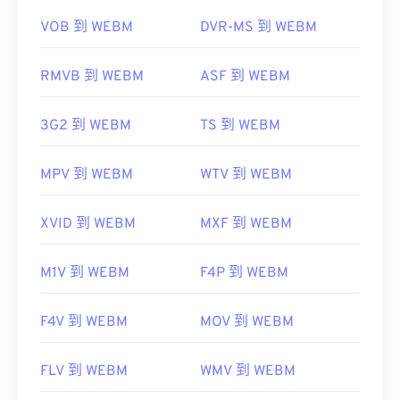
https://en.wikipedia.org/wiki/WebM
VOB 到 WEBM
DVR-MS 到 WEBM
https://tools.google.com/dlpage/webmmf/
RMVB 到 WEBM
ASF 到 WEBM
3G2 到 WEBM
TS 到 WEBM
MPV 到 WEBM
WTV 到 WEBM
XVID 到 WEBM
MXF 到 WEBM
M1V 到 WEBM
F4P 到 WEBM
F4V 到 WEBM
MOV 到 WEBM
FLV 到 WEBM
WMV 到 WEBM