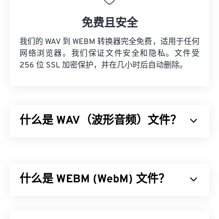
免费且安全
我们的 WAV 到 WEBM 转换器完全免费，适用于任何
网络浏览器。我们保证文件安全和隐私。文件受
256 位 SSL 加密保护，并在几小时后自动删除。
什么是 WAV（波形音频）文件？
波形音频 (WAV) 是最流行的未压缩音频文件数字音
频格式。WAV 是 IBM 和 Windows 对
资源交换文件格
式 (RIFF)
进行迭代的成果。WAV 文件比
M4A
和
MP3
什么是 WEBM (WebM) 文件？
文件大得多，因此不太适合消费者在便携式播放器上
使用。然而，它们的音质确实优于 M4A 和 MP3。
WebM (WEBM) 是一个专为 Web 设计的
免费授权
文
如何打开 WAV 文件？
件容器。具体来说，它最初设计为与 HTML5 兼容。