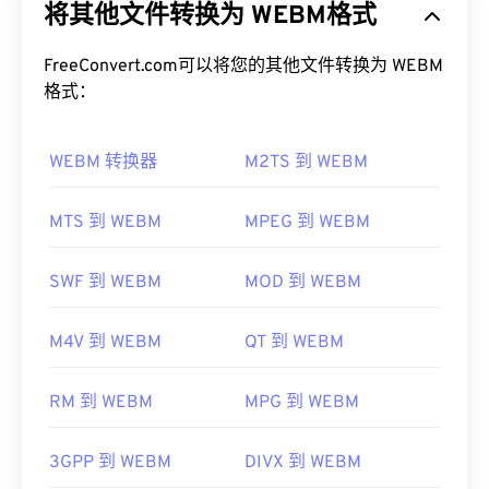
将其他文件转换为 WEBM格式
它支持章节、字幕、副标题、元数据标签、流媒体、
打开 WAV 文件的默认播放器是
Windows Media
附件、3D 编解码器、3D 容器和硬件播放器。
Player
。或者，也可以使用
iTunes
、
VLC media
WEBM 使用
FreeConvert.com可以将您的其他文件转换为 WEBM
VP8
或
VP9
编解码器压缩视频流，使用
player
和
QuickTime
等程序来打开和播放 WAV 文
Vorbis
格式：
或
Opus
编解码器压缩音频。
件。
如何打开 WEBM 文件？
由于
WAV
文件未经压缩，质量更高，适合导入音乐编
WEBM 转换器
M2TS 到 WEBM
辑、制作和处理程序。UltraMixer 是
一款
跨操作系统
VLC 媒体播放器
和
MPlayer
可以在任何操作系统 (OS)
的 DJ 软件程序，WAV 文件在该程序上运行良好。
上打开 WEBM 文件。其他适合打开 WEBM 的播放器
MTS 到 WEBM
MPEG 到 WEBM
Elmedia
Player
也支持 WAV 文件。
包括适用于 Microsoft Windows 操作系统的
Winamp
开发者：
Microsoft
、
IBM
和适用于 Mac OS X 操作系统的
Elmedia
。
SWF 到 WEBM
MOD 到 WEBM
首次发行：
1991年
微软浏览器没有内置 WebM
编解码器
。因此，需要单
独安装
编解码器
。不过，大多数浏览器都支持
有用的链接：
M4V 到 WEBM
QT 到 WEBM
WEBM 文件。
https://en.wikipedia.org/wiki/WAV
开发者：
Google
；
CoreCodec, Inc。
RM 到 WEBM
MPG 到 WEBM
https://www.techopedia.com/definition/12636/wavefor
首次发布：
2010 年
audio-wav
3GPP 到 WEBM
DIVX 到 WEBM
有用的链接：