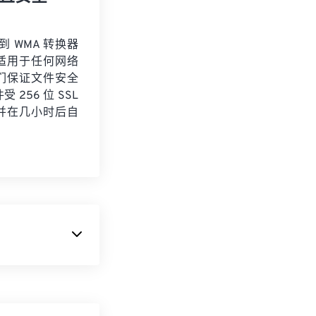
 到 WMA 转换器
适用于任何网络
们保证文件安全
 256 位 SSL
并在几小时后自
DI 是
数字音乐
件和硬件之间共