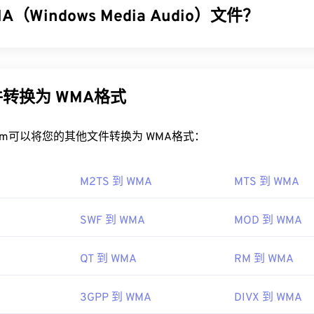
32
32
32
（Windows Media Audio）文件？
35
35
35
IDI 文件？
33
33
33
36
36
36
文件的最佳程序是
Awave Studio
和
Audacity。Awave
可以读取 260
了
Windows Media Audio (WMA)
文件格式，以与 MP3 文件格式竞
34
34
34
37
37
37
是
一款免费的
开源
软件，可跨平台和操作系统运行。
器，也是一种音频格式。自 1999 年诞生以来，WMA 不断发
35
35
35
A Pro
、
WMA Lossless
和
WMA Voice
。它是
Windows Media
的
38
38
38
IDI 的程序包括
转换为 WMA格式
Winamp
、
Windows Media Player
、
vanBasc
indows Media 的开发。
36
36
36
播放器
、
Musicnotes 播放器
和
Sibelius
。
39
39
39
37
37
37
I 制造商协会
WMA 文件？
rt.com可以将您的其他文件转换为 WMA格式：
40
40
40
38
38
38
83年
41
41
41
edia
的核心组件，
Windows Media Player
支持 WMA 文件，并
39
39
39
M2TS 到 WMA
MTS 到 WMA
序。然而，由于
WMA
文件相对普及，许多其他播放器和程序也支
42
42
42
经常用于在线流媒体播放。
40
40
40
pedia.org/wiki/MIDI
43
43
43
SWF 到 WMA
MOD 到 WMA
WMA 文件的程序包括
VLC 媒体播放器
41
41
和
UltraMixer
41
。对于移动设
i.org/specifications
44
44
44
a Console
，它有适用于
Apple iOS
、
Google Android
和
Windo
42
42
42
QT 到 WMA
RM 到 WMA
45
45
45
 10 Mobile 的
版本。
43
43
43
46
46
46
3GPP 到 WMA
DIVX 到 WMA
44
44
44
47
47
47
99年