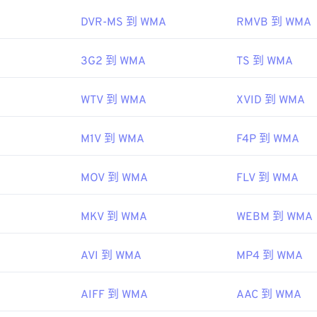
45
45
45
48
48
48
DVR-MS 到 WMA
RMVB 到 WMA
46
46
46
49
49
49
ipedia.org/wiki/Windows_Media_Audio
47
47
47
3G2 到 WMA
TS 到 WMA
50
50
50
microsoft.com/en-us/windows/desktop/medfound/windows-me
48
48
48
51
51
51
WTV 到 WMA
XVID 到 WMA
49
49
49
52
52
52
50
50
50
53
53
53
M1V 到 WMA
F4P 到 WMA
51
51
51
54
54
54
52
52
52
MOV 到 WMA
FLV 到 WMA
55
55
55
53
53
53
56
56
56
MKV 到 WMA
WEBM 到 WMA
54
54
54
57
57
57
55
55
55
AVI 到 WMA
MP4 到 WMA
58
58
58
56
56
56
59
59
59
AIFF 到 WMA
AAC 到 WMA
57
57
57
60