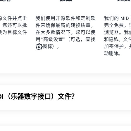
21
21
21
21
19
19
19
19
22
22
22
22
20
20
20
20
源文件并点击
我们使用开源软件和定制软
我们的 MID
23
23
23
23
。您还可以批
件来确保最高的转换质量。
完全免费，
21
21
21
21
24
24
24
换为目标文件
在大多数情况下，您可以使
浏览器。我
22
22
22
22
用“高级设置”（可选，查找
和隐私。文件受
25
25
25
23
23
23
23
加密保护，
图标）。
26
26
26
动删除。
24
24
24
27
27
27
25
25
25
28
28
28
26
26
26
29
29
29
27
27
27
30
30
30
IDI（乐器数字接口）文件？
28
28
28
31
31
31
29
29
29
32
32
32
MIDI) 是一种管理数字乐器与计算机之间交互的协议。本质上，MI
30
30
30
33
33
33
言。MIDI 与其他音频文件类型不同，其目的是在应用程序、软
31
31
31
例如音符、时值、音高和音量）。
34
34
34