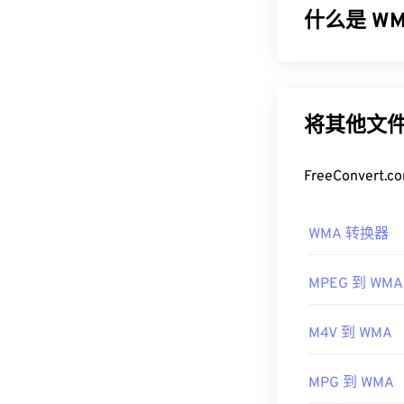
什么是 WMA
如何打开 M
打开 MIDI 
微软最初开发
式。Audacity 
一种音频编解码
更新版本：
WM
其他可以打开 M
将其他文件
但微软已停止了 W
器
、
卡拉 OK 
开发者：
MID
如何打开 
FreeConve
首次发行：
19
作为
Windows M
WMA 转换器
有用的链接：
文件的默认程
WMA 文件也
https://en.wiki
MPEG 到 WMA
其他可以打开 
https://www.mid
OverDrive Medi
M4V 到 WMA
Phone/Windows
开发者：
微软
MPG 到 WMA
首次发行：
19