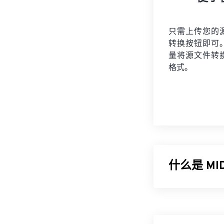
只需上传您的
转换按钮即可
量将
源文件
转
格式。
什么是 M
乐器数字接口 (
世界的标准化语
享音乐信息（