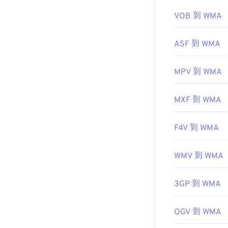
有用的链接：
VOB 到 WMA
https://en.wik
ASF 到 WMA
https://docs.
MPV 到 WMA
MXF 到 WMA
F4V 到 WMA
WMV 到 WMA
3GP 到 WMA
OGV 到 WMA