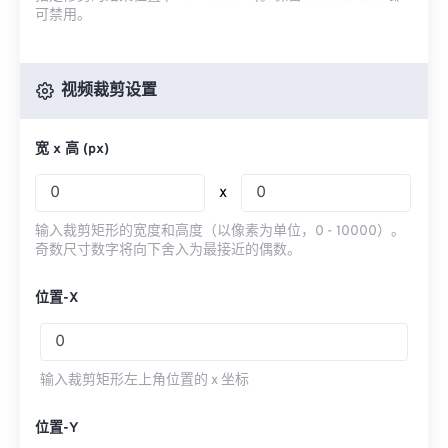
可禁用。
视频裁剪设置
宽 x 高 (px)
x
输入裁剪矩形的宽度和高度（以像素为单位，0 - 10000）。
奇数尺寸数字将向下舍入为最接近的偶数。
位置-X
输入裁剪矩形左上角位置的 x 坐标
位置-Y