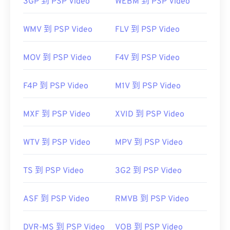
3GP 到 PSP Video
WEBM 到 PSP Video
此外，MKV 不使用编解码器来压缩文件大小，这意
味着文件可能非常大。因此，打开 MKV 文件的另一
WMV 到 PSP Video
FLV 到 PSP Video
种方法是下载与所选媒体播放器兼容的适当编解码
器。为此，请从受信任的站点（例如
Ninite
）下载
联
MOV 到 PSP Video
F4V 到 PSP Video
合社区编解码器包 (CCCP)
。
开发者：
Matroska
F4P 到 PSP Video
M1V 到 PSP Video
首次发行：
2002 年
有用的链接：
MXF 到 PSP Video
XVID 到 PSP Video
https://en.wikipedia.org/wiki/Matroska
WTV 到 PSP Video
MPV 到 PSP Video
https://www.matroska.org/
TS 到 PSP Video
3G2 到 PSP Video
ASF 到 PSP Video
RMVB 到 PSP Video
DVR-MS 到 PSP Video
VOB 到 PSP Video