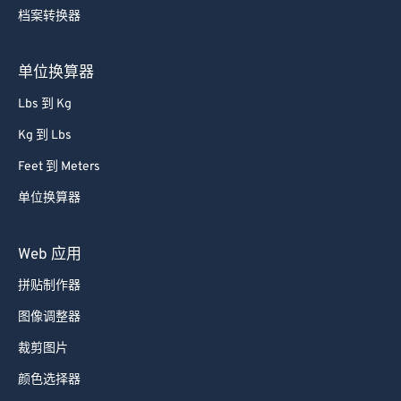
75
75
档案转换器
76
76
单位换算器
77
77
Lbs 到 Kg
78
78
Kg 到 Lbs
79
79
80
80
Feet 到 Meters
81
81
单位换算器
82
82
Web 应用
83
83
拼贴制作器
84
84
图像调整器
85
85
裁剪图片
86
86
87
87
颜色选择器