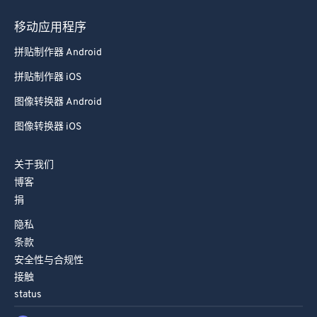
88
88
移动应用程序
89
89
拼贴制作器 Android
90
90
拼贴制作器 iOS
91
91
图像转换器 Android
92
92
图像转换器 iOS
93
93
94
94
关于我们
95
95
博客
96
96
捐
97
97
隐私
条款
98
98
安全性与合规性
99
99
接触
status