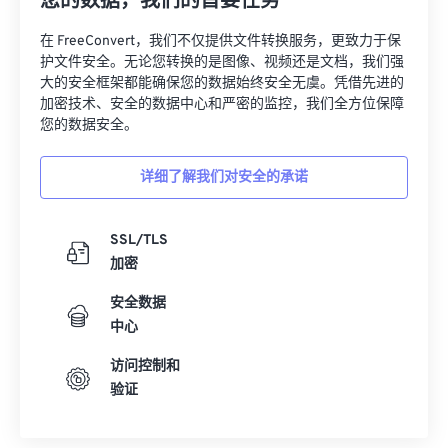
您的数据，我们的首要任务
22
22
22
22
22
22
22
22
23
23
23
23
23
23
23
23
在 FreeConvert，我们不仅提供文件转换服务，更致力于保
护文件安全。无论您转换的是图像、视频还是文档，我们强
24
24
24
24
24
24
大的安全框架都能确保您的数据始终安全无虞。凭借先进的
加密技术、安全的数据中心和严密的监控，我们全方位保障
25
25
25
25
25
25
您的数据安全。
26
26
26
26
26
26
27
27
27
27
27
27
详细了解我们对安全的承诺
28
28
28
28
28
28
SSL/TLS
29
29
29
29
29
29
加密
30
30
30
30
30
30
安全数据
31
31
31
31
31
31
中心
32
32
32
32
32
32
访问控制和
33
33
33
33
33
33
验证
34
34
34
34
34
34