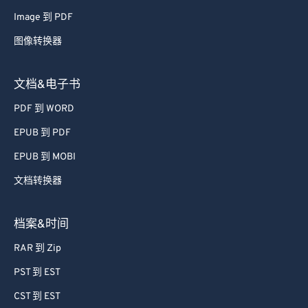
62
62
Image 到 PDF
63
63
图像转换器
64
64
文档&电子书
65
65
66
66
PDF 到 WORD
67
67
EPUB 到 PDF
68
68
EPUB 到 MOBI
69
69
文档转换器
70
70
档案&时间
71
71
RAR 到 Zip
72
72
73
73
PST 到 EST
74
74
CST 到 EST