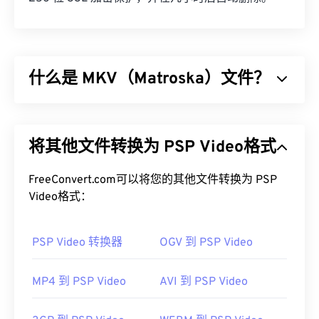
什么是 MKV（Matroska）文件？
Matroska (MKV) 是一种免费的开源容器标准，它能
够在单一文件格式中存储无限量的视听和多媒体文
将其他文件转换为 PSP Video格式
件。由于它是开源的，用户可以使用
开源软件
对其进
行自定义。其名称源于“套娃”（
Matryoshka
），这
是一种著名的俄罗斯手工艺品，由一组尺寸逐渐减小
FreeConvert.com可以将您的其他文件转换为 PSP
的木制娃娃相互嵌套而成。
Video格式：
如何打开 MKV 文件？
PSP Video 转换器
OGV 到 PSP Video
打开 MKV 文件的最佳方法是使用
VLC 媒体播放器
。
该播放器兼容所有操作系统和平台。这一点很重要，
MP4 到 PSP Video
AVI 到 PSP Video
因为 MKV 并非行业标准，这意味着其他媒体播放器
可能不支持它。