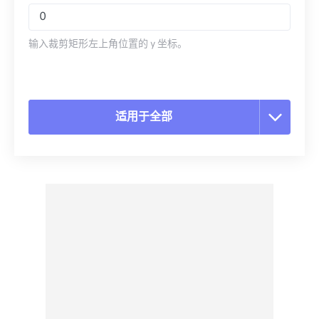
输入裁剪矩形左上角位置的 y 坐标。
适用于全部
重置所有选项
从预设应用
另存为预设