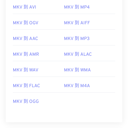
MKV 到 AVI
MKV 到 MP4
00
00
00
00
00
00
00
00
MKV 到 OGV
MKV 到 AIFF
MKV 到 AAC
MKV 到 MP3
00
00
00
00
00
00
00
00
01
01
01
01
01
01
01
01
MKV 到 AMR
MKV 到 ALAC
02
02
02
02
02
02
02
02
MKV 到 WAV
MKV 到 WMA
03
03
03
03
03
03
03
03
04
04
04
04
04
04
04
04
MKV 到 FLAC
MKV 到 M4A
05
05
05
05
05
05
05
05
MKV 到 OGG
06
06
06
06
06
06
06
06
07
07
07
07
07
07
07
07
08
08
08
08
08
08
08
08