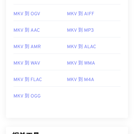
06
06
06
06
06
06
06
06
MKV 到 OGV
MKV 到 AIFF
07
07
07
07
07
07
07
07
08
08
08
08
08
08
08
08
MKV 到 AAC
MKV 到 MP3
09
09
09
09
09
09
09
09
10
10
10
10
10
10
10
10
MKV 到 AMR
MKV 到 ALAC
11
11
11
11
11
11
11
11
MKV 到 WAV
MKV 到 WMA
12
12
12
12
12
12
12
12
13
13
13
13
13
13
13
13
MKV 到 FLAC
MKV 到 M4A
14
14
14
14
14
14
14
14
MKV 到 OGG
15
15
15
15
15
15
15
15
16
16
16
16
16
16
16
16
17
17
17
17
17
17
17
17
18
18
18
18
18
18
18
18