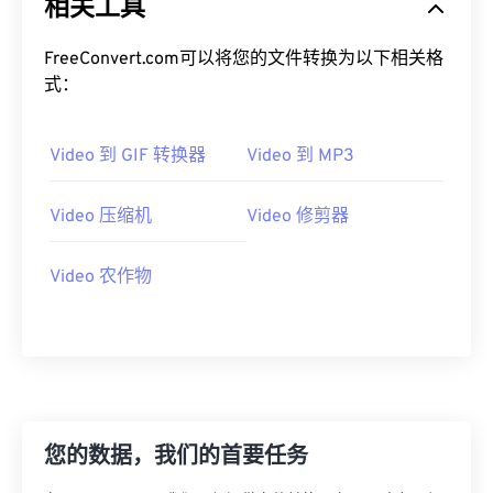
相关工具
19
19
19
19
19
19
19
19
20
20
20
20
20
20
20
20
FreeConvert.com可以将您的文件转换为以下相关格
式：
21
21
21
21
21
21
21
21
22
22
22
22
22
22
22
22
Video 到 GIF 转换器
Video 到 MP3
23
23
23
23
23
23
23
23
24
24
24
24
24
24
Video 压缩机
Video 修剪器
25
25
25
25
25
25
26
26
26
26
26
26
Video 农作物
27
27
27
27
27
27
28
28
28
28
28
28
29
29
29
29
29
29
30
30
30
30
30
30
您的数据，我们的首要任务
31
31
31
31
31
31