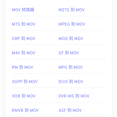
此外，MKV 不使用编解码器来压缩文件大小，这意
MOV 转换器
M2TS 到 MOV
默认情况下，MOV 文件使用
QuickTime
打开。如果
味着文件可能非常大。因此，打开 MKV 文件的另一
MOV 文件的版本为 2.0 或更早版本，则可以使用
种方法是下载与所选媒体播放器兼容的适当编解码
Windows Media Player
打开，但较新版本的播放器无
MTS 到 MOV
MPEG 到 MOV
器。为此，请从受信任的站点（例如
Ninite
）下载
联
法打开。如果无法使用 QuickTime 打开 MOV 文件，
合社区编解码器包 (CCCP)
。
请使用
VLC Media Player
，该播放器支持多种平
SWF 到 MOV
MOD 到 MOV
开发者：
Matroska
台，包括移动设备。
首次发行：
2002 年
请注意，另外两种文件类型也使用 MOV 扩展名。它
M4V 到 MOV
QT 到 MOV
们是 AutoCAD AutoFlix 和 ROSE Online。这两种文
有用的链接：
件类型互不相关，其中一种已过时，另一种与在线游
https://en.wikipedia.org/wiki/Matroska
RM 到 MOV
MPG 到 MOV
戏相关。Apple 并未开发这些技术，因此它们无法在
https://www.matroska.org/
QuickTime 中打开。
3GPP 到 MOV
DIVX 到 MOV
开发者：
Apple Inc.
首次发行：
2001年
VOB 到 MOV
DVR-MS 到 MOV
有用的链接：
RMVB 到 MOV
ASF 到 MOV
https://en.wikipedia.org/wiki/QuickTime_File_Format