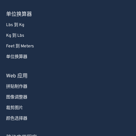
85
85
单位换算器
86
86
87
87
Lbs 到 Kg
88
88
Kg 到 Lbs
89
89
Feet 到 Meters
90
90
单位换算器
91
91
Web 应用
92
92
93
93
拼贴制作器
94
94
图像调整器
95
95
裁剪图片
96
96
颜色选择器
97
97