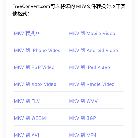
FreeConvert.com可以将您的 MKV文件转换为以下其
他格式：
MKV 转换器
MKV 到 Mobile Video
MKV 到 iPhone Video
MKV 到 Android Video
00
00
00
00
00
00
00
00
MKV 到 PSP Video
MKV 到 iPad Video
00
00
00
00
00
00
00
00
MKV 到 Xbox Video
MKV 到 Kindle Video
01
01
01
01
01
01
01
01
02
02
02
02
02
02
02
02
MKV 到 FLV
MKV 到 WMV
03
03
03
03
03
03
03
03
MKV 到 WEBM
MKV 到 3GP
04
04
04
04
04
04
04
04
05
05
05
05
05
05
05
05
MKV 到 AVI
MKV 到 MP4