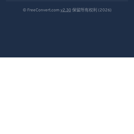
Deutsch
© FreeConvert.com
v2.30
保留所有权利 (2026)
Español
Français
Português
Italiano
Dutch
日本語
简体中文
繁體中文
한국어
Svenska