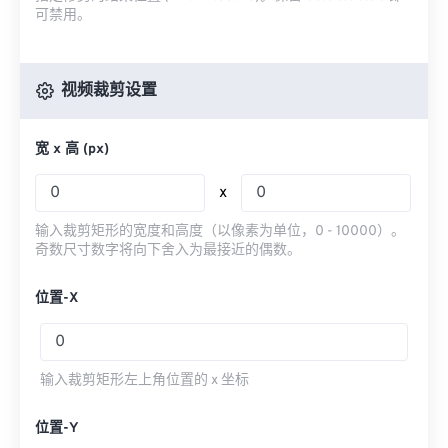
可禁用。
视频裁剪设置
宽 x 高 (px)
x
输入裁剪矩形的宽度和高度（以像素为单位，0 - 10000）。
奇数尺寸数字将向下舍入为最接近的偶数。
位置-X
输入裁剪矩形左上角位置的 x 坐标
位置-Y