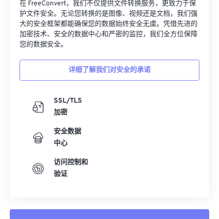
32
32
32
32
32
32
在 FreeConvert，我们不仅提供文件转换服务，更致力于保
护文件安全。无论您转换的是图像、视频还是文档，我们强
33
33
33
33
33
33
大的安全框架都能确保您的数据始终安全无虞。凭借先进的
加密技术、安全的数据中心和严密的监控，我们全方位保障
34
34
34
34
34
34
您的数据安全。
35
35
35
35
35
35
36
36
36
36
36
36
详细了解我们对安全的承诺
37
37
37
37
37
37
SSL/TLS
38
38
38
38
38
38
加密
39
39
39
39
39
39
安全数据
40
40
40
40
40
40
中心
41
41
41
41
41
41
访问控制和
42
42
42
42
42
42
验证
43
43
43
43
43
43
44
44
44
44
44
44
45
45
45
45
45
45