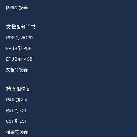
72
72
图像转换器
73
73
74
74
文档&电子书
75
75
PDF 到 WORD
76
76
EPUB 到 PDF
77
77
EPUB 到 MOBI
78
78
文档转换器
79
79
档案&时间
80
80
81
81
RAR 到 Zip
82
82
PST 到 EST
83
83
CST 到 EST
84
84
档案转换器