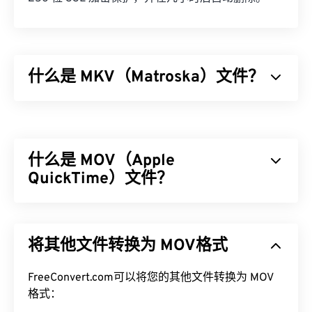
什么是 MKV（Matroska）文件？
Matroska (MKV) 是一种免费的开源容器标准，它能
够在单一文件格式中存储无限量的视听和多媒体文
件。由于它是开源的，用户可以使用
开源软件
对其进
什么是 MOV（Apple
行自定义。其名称源于“套娃”（
Matryoshka
），这
是一种著名的俄罗斯手工艺品，由一组尺寸逐渐减小
QuickTime）文件？
的木制娃娃相互嵌套而成。
Apple QuickTime (MOV) 是一个可存储各种多媒​​体文
如何打开 MKV 文件？
件的容器，包括
3D
和
虚拟现实 (VR)
。它因能够将多
将其他文件转换为 MOV格式
媒体文件保存到用户设备而闻名。其显著特点之一是
打开 MKV 文件的最佳方法是使用
VLC 媒体播放器
。
将数据存储在电影“
原子
”和“轨道”中，从而可以对文
该播放器兼容所有操作系统和平台。这一点很重要，
件进行高度精准的编辑。
FreeConvert.com可以将您的其他文件转换为 MOV
因为 MKV 并非行业标准，这意味着其他媒体播放器
格式：
可能不支持它。
如何打开 MOV 文件？