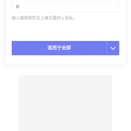
输入裁剪矩形左上角位置的 y 坐标。
适用于全部
重置所有选项
从预设应用
另存为预设