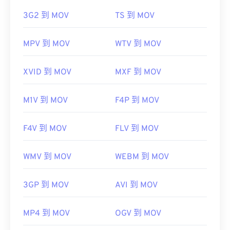
https://developer.apple.com/library/archive/documen
CH203-BBCGDDDF
3G2 到 MOV
TS 到 MOV
MPV 到 MOV
WTV 到 MOV
XVID 到 MOV
MXF 到 MOV
M1V 到 MOV
F4P 到 MOV
F4V 到 MOV
FLV 到 MOV
WMV 到 MOV
WEBM 到 MOV
3GP 到 MOV
AVI 到 MOV
MP4 到 MOV
OGV 到 MOV