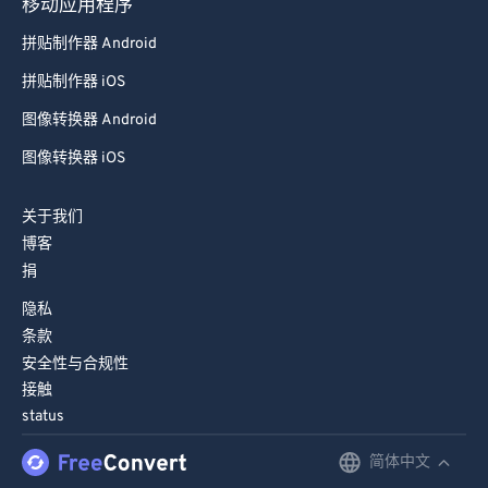
移动应用程序
98
98
拼贴制作器 Android
99
99
拼贴制作器 iOS
图像转换器 Android
图像转换器 iOS
关于我们
博客
捐
隐私
条款
安全性与合规性
接触
status
简体中文
English