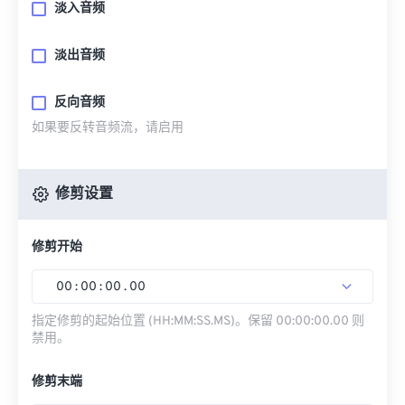
淡入音频
淡出音频
反向音频
如果要反转音频流，请启用
修剪设置
修剪开始
00
:
00
:
00
.
00
指定修剪的起始位置 (HH:MM:SS.MS)。保留 00:00:00.00 则
禁用。
修剪末端