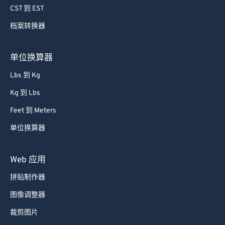
CST 到 EST
65
65
66
66
档案转换器
67
67
单位换算器
68
68
Lbs 到 Kg
69
69
Kg 到 Lbs
70
70
Feet 到 Meters
71
71
单位换算器
72
72
73
73
Web 应用
74
74
拼贴制作器
75
75
图像调整器
76
76
裁剪图片
77
77