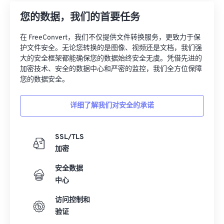
12
12
12
12
12
12
12
12
您的数据，我们的首要任务
13
13
13
13
13
13
13
13
在 FreeConvert，我们不仅提供文件转换服务，更致力于保
14
14
14
14
14
14
14
14
护文件安全。无论您转换的是图像、视频还是文档，我们强
15
15
15
15
15
15
15
15
大的安全框架都能确保您的数据始终安全无虞。凭借先进的
加密技术、安全的数据中心和严密的监控，我们全方位保障
16
16
16
16
16
16
16
16
您的数据安全。
17
17
17
17
17
17
17
17
详细了解我们对安全的承诺
18
18
18
18
18
18
18
18
19
19
19
19
19
19
19
19
SSL/TLS
20
20
20
20
20
20
20
20
加密
21
21
21
21
21
21
21
21
安全数据
22
22
22
22
22
22
22
22
中心
23
23
23
23
23
23
23
23
访问控制和
24
24
24
24
24
24
验证