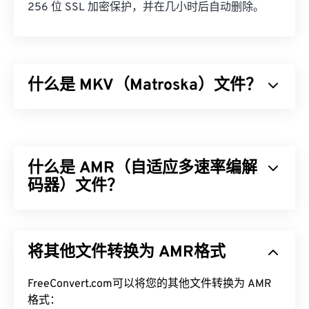
256 位 SSL 加密保护，并在几小时后自动删除。
什么是 MKV（Matroska）文件？
Matroska (MKV) 是一种免费的开源容器标准，它能
够在单一文件格式中存储无限量的视听和多媒体文
件。由于它是开源的，用户可以使用
开源软件
对其进
什么是 AMR（自适应多速率编解
行自定义。其名称源于“套娃”（
Matryoshka
），这
是一种著名的俄罗斯手工艺品，由一组尺寸逐渐减小
码器）文件？
的木制娃娃相互嵌套而成。
自适应多速率 (AMR) 是一种常用于
语音编码
的压缩
如何打开 MKV 文件？
音频文件。AMR 语音编解码器专注于窄带信号，因
将其他文件转换为 AMR格式
此非常适合语音录制和广播。它常用于
全球移动通信
打开 MKV 文件的最佳方法是使用
VLC 媒体播放器
。
系统 (GSM)
和
通用移动通信系统 (UMTS)
。
该播放器兼容所有操作系统和平台。这一点很重要，
FreeConvert.com可以将您的其他文件转换为 AMR
因为 MKV 并非行业标准，这意味着其他媒体播放器
如何打开 AMR 文件？
格式：