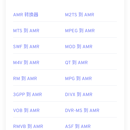
可能不支持它。
由于 AMR 文件常用于手机（包括彩信），因此大多
此外，MKV 不使用编解码器来压缩文件大小，这意
AMR 转换器
M2TS 到 AMR
数
3G 移动
设备都可以打开它们。AMR 也可以使用
味着文件可能非常大。因此，打开 MKV 文件的另一
VLC 媒体播放器
、
QuickTime
、
RealPlayer
和
Xine
种方法是下载与所选媒体播放器兼容的适当编解码
来打开。
MTS 到 AMR
MPEG 到 AMR
器。为此，请从受信任的站点（例如
Ninite
）下载
联
合社区编解码器包 (CCCP)
。
其他软件，例如免费的音频编辑软件
Audacity
，也
可以打开 AMR 文件。您可以从
SourceForge.net
轻
SWF 到 AMR
MOD 到 AMR
开发者：
Matroska
松下载 Audacity。由于 AMR 文件经过高度压缩，并
首次发行：
2002 年
且主要处理窄带信号，因此不适合用于音乐文件。
M4V 到 AMR
QT 到 AMR
有用的链接：
开发者：
第三代合作伙伴计划（3GPP）
https://en.wikipedia.org/wiki/Matroska
RM 到 AMR
MPG 到 AMR
首次发行：
1999年
https://www.matroska.org/
有用的链接：
3GPP 到 AMR
DIVX 到 AMR
https://en.wikipedia.org/wiki/Adaptive_Multi-
Rate_audio_codec
VOB 到 AMR
DVR-MS 到 AMR
https://www.etsi.org/
RMVB 到 AMR
ASF 到 AMR