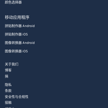
颜色选择器
78
78
79
79
移动应用程序
80
80
拼贴制作器 Android
81
81
拼贴制作器 iOS
82
82
图像转换器 Android
83
83
图像转换器 iOS
84
84
85
85
关于我们
86
86
博客
捐
87
87
88
88
隐私
条款
89
89
安全性与合规性
90
90
接触