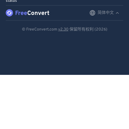
status
91
91
92
92
简体中文
English
93
93
Deutsch
© FreeConvert.com
v2.30
保留所有权利 (2026)
94
94
Español
95
95
Français
96
96
Português
97
97
98
98
Italiano
99
99
Dutch
日本語
简体中文
繁體中文