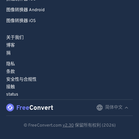
81
81
图像转换器 Android
82
82
图像转换器 iOS
83
83
关于我们
84
84
博客
85
85
捐
86
86
隐私
87
87
条款
安全性与合规性
88
88
接触
89
89
status
90
90
简体中文
English
91
91
Deutsch
92
92
© FreeConvert.com
v2.30
保留所有权利 (2026)
93
93
Español