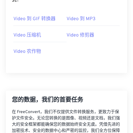
式：
02
02
02
02
02
02
02
02
03
03
03
03
03
03
03
03
Video 到 GIF 转换器
Video 到 MP3
04
04
04
04
04
04
04
04
Video 压缩机
Video 修剪器
05
05
05
05
05
05
05
05
06
06
06
06
06
06
06
06
Video 农作物
07
07
07
07
07
07
07
07
08
08
08
08
08
08
08
08
09
09
09
09
09
09
09
09
10
10
10
10
10
10
10
10
11
11
11
11
11
11
11
11
您的数据，我们的首要任务
12
12
12
12
12
12
12
12
在 FreeConvert，我们不仅提供文件转换服务，更致力于保
13
13
13
13
13
13
13
13
护文件安全。无论您转换的是图像、视频还是文档，我们强
大的安全框架都能确保您的数据始终安全无虞。凭借先进的
14
14
14
14
14
14
14
14
加密技术、安全的数据中心和严密的监控，我们全方位保障