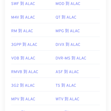
可能不支持它。
SWF 到 ALAC
MOD 到 ALAC
此外，MKV 不使用编解码器来压缩文件大小，这意
味着文件可能非常大。因此，打开 MKV 文件的另一
M4V 到 ALAC
QT 到 ALAC
种方法是下载与所选媒体播放器兼容的适当编解码
器。为此，请从受信任的站点（例如
Ninite
）下载
联
RM 到 ALAC
MPG 到 ALAC
合社区编解码器包 (CCCP)
。
开发者：
Matroska
3GPP 到 ALAC
DIVX 到 ALAC
首次发行：
2002 年
有用的链接：
VOB 到 ALAC
DVR-MS 到 ALAC
https://en.wikipedia.org/wiki/Matroska
RMVB 到 ALAC
ASF 到 ALAC
https://www.matroska.org/
3G2 到 ALAC
TS 到 ALAC
MPV 到 ALAC
WTV 到 ALAC