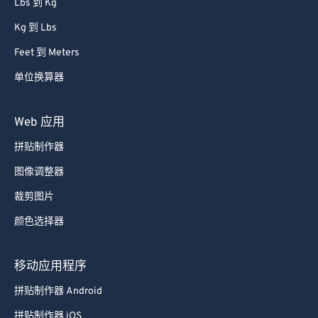
Lbs 到 Kg
68
68
Kg 到 Lbs
69
69
Feet 到 Meters
70
70
单位换算器
71
71
72
72
Web 应用
73
73
拼贴制作器
74
74
图像调整器
75
75
裁剪图片
76
76
颜色选择器
77
77
78
78
移动应用程序
79
79
拼贴制作器 Android
80
80
拼贴制作器 iOS