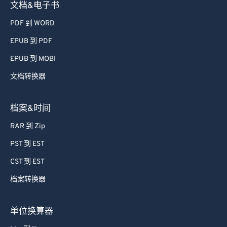
54
54
54
54
54
54
文档&电子书
55
55
55
55
55
55
PDF 到 WORD
56
56
56
56
56
56
EPUB 到 PDF
57
57
57
57
57
57
EPUB 到 MOBI
58
58
58
58
58
58
文档转换器
59
59
59
59
59
59
60
60
档案&时间
61
61
RAR 到 Zip
62
62
PST 到 EST
63
63
CST 到 EST
64
64
档案转换器
65
65
66
66
单位换算器
67
67