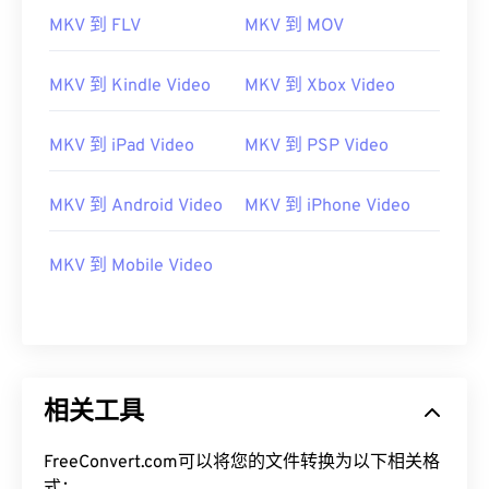
MKV 到 FLV
MKV 到 MOV
MKV 到 Kindle Video
MKV 到 Xbox Video
MKV 到 iPad Video
MKV 到 PSP Video
MKV 到 Android Video
MKV 到 iPhone Video
MKV 到 Mobile Video
00
00
00
00
00
00
00
00
相关工具
00
00
00
00
00
00
00
00
FreeConvert.com可以将您的文件转换为以下相关格
01
01
01
01
01
01
01
01