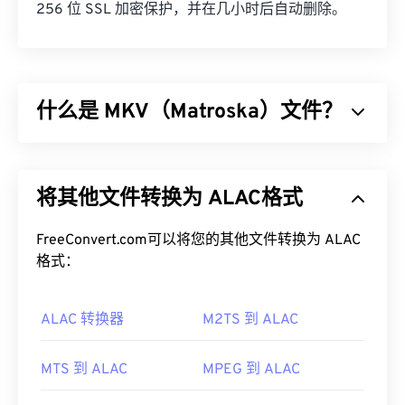
256 位 SSL 加密保护，并在几小时后自动删除。
什么是 MKV（Matroska）文件？
Matroska (MKV) 是一种免费的开源容器标准，它能
够在单一文件格式中存储无限量的视听和多媒体文
将其他文件转换为 ALAC格式
件。由于它是开源的，用户可以使用
开源软件
对其进
行自定义。其名称源于“套娃”（
Matryoshka
），这
是一种著名的俄罗斯手工艺品，由一组尺寸逐渐减小
FreeConvert.com可以将您的其他文件转换为 ALAC
的木制娃娃相互嵌套而成。
格式：
如何打开 MKV 文件？
ALAC 转换器
M2TS 到 ALAC
打开 MKV 文件的最佳方法是使用
VLC 媒体播放器
。
该播放器兼容所有操作系统和平台。这一点很重要，
MTS 到 ALAC
MPEG 到 ALAC
因为 MKV 并非行业标准，这意味着其他媒体播放器