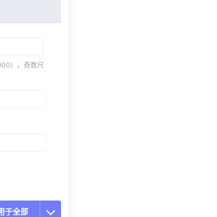
000）。奇数尺
用于全部
置所有选项