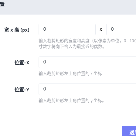
03
03
03
03
置
06
06
06
06
04
04
04
04
07
07
07
07
05
05
05
05
08
08
08
08
x
宽 x 高 (px)
06
06
06
06
09
09
09
09
输入裁剪矩形的宽度和高度（以像素为单位，0 - 10
07
07
07
07
寸数字将向下舍入为最接近的偶数。
10
10
10
10
08
08
08
08
11
11
11
11
位置-X
09
09
09
09
12
12
12
12
输入裁剪矩形左上角位置的 x 坐标
10
10
10
10
13
13
13
13
11
11
11
11
位置-Y
14
14
14
14
12
12
12
12
15
15
15
15
输入裁剪矩形左上角位置的 y 坐标。
13
13
13
13
16
16
16
16
14
14
14
14
17
17
17
17
15
15
15
15
18
18
18
18
适
重