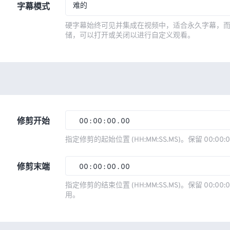
难的
字幕模式
硬字幕始终可见并集成在视频中，适合永久字幕，
储，可以打开或关闭以进行自定义观看。
修剪开始
00
:
00
:
00
.
00
00
00
00
00
指定修剪的起始位置 (HH:MM:SS.MS)。保留 00:00:
01
01
01
01
修剪末端
00
:
00
:
00
.
00
02
02
02
02
00
00
00
00
指定修剪的结束位置 (HH:MM:SS.MS)。保留 00:00:0
03
03
03
03
用。
01
01
01
01
04
04
04
04
02
02
02
02
05
05
05
05