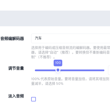
汽车
音频编解码器
选择用于编码或压缩音频流的编解码器。要使用最
器，请选择“自动”（推荐）。要转换但不重新编码音
制”（不推荐）。
100
调节音量
100% 代表原始音量。要将音量加倍，请将其增加到 
量减半，请选择 50%
淡入音频