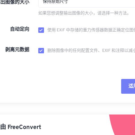
保持原始尺寸
输出图像的大小
如果您想调整输出图像的大小，请选择一种方法。
自动定向
使用 EXIF 中存储的重力传感器数据正确定位图
剥离元数据
删除图像中的任何配置文件、EXIF 和注释以减
适
重
从
由
FreeConvert
另