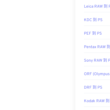
Leica RAW 到 
KDC 到 PS
PEF 到 PS
Pentax RAW 到
Sony RAW 到 
ORF (Olympus
DRF 到 PS
Kodak RAW 到