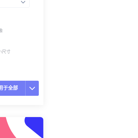
像
小尺寸
用于全部
置所有选项
预设应用
存为预设