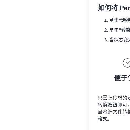
如何将 Pan
单击
“选
单击
“转
当状态变
便于
只需上传您的
转换按钮即可
量将
源文件
转
格式。