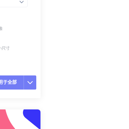
像
小尺寸
用于全部
置所有选项
预设应用
存为预设