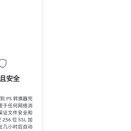
且安全
 到 PS 转换器完
用于任何网络浏
保证文件安全和
56 位 SSL 加
在几小时后自动