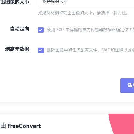
保持原始尺寸
输出图像的大小
如果您想调整输出图像的大小，请选择一种方法。
自动定向
使用 EXIF 中存储的重力传感器数据正确定位图
剥离元数据
删除图像中的任何配置文件、EXIF 和注释以减
适
重
从
由
FreeConvert
另