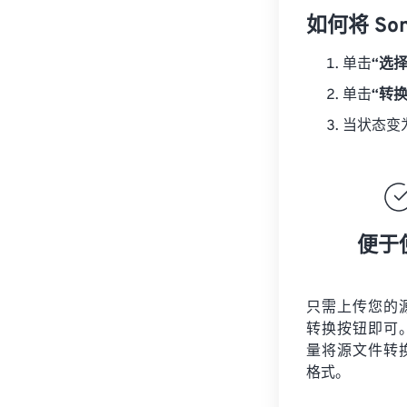
如何将 So
单击
“选
单击
“转
当状态变
便于
只需上传您的
转换按钮即可
量将
源文件
转
格式。