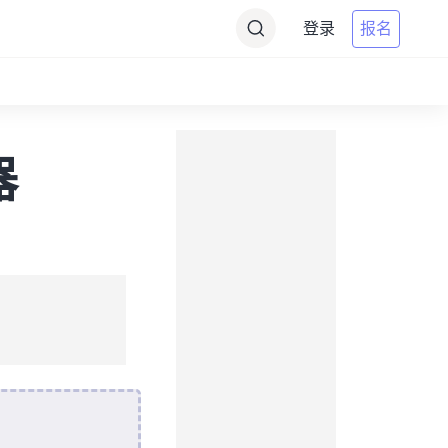
登录
报名
器