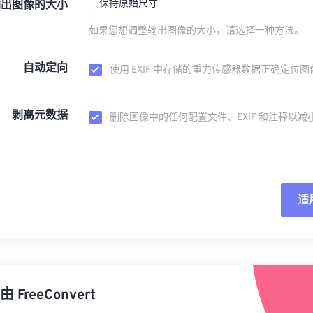
保持原始尺寸
输出图像的大小
如果您想调整输出图像的大小，请选择一种方法。
自动定向
使用 EXIF 中存储的重力传感器数据正确定位图
剥离元数据
删除图像中的任何配置文件、EXIF 和注释以减
适
重
从
由
FreeConvert
另