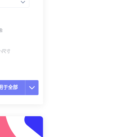
像
小尺寸
用于全部
置所有选项
预设应用
存为预设