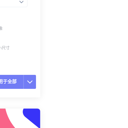
像
小尺寸
用于全部
置所有选项
预设应用
存为预设