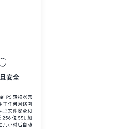
且安全
 到 PS 转换器完
用于任何网络浏
保证文件安全和
56 位 SSL 加
在几小时后自动