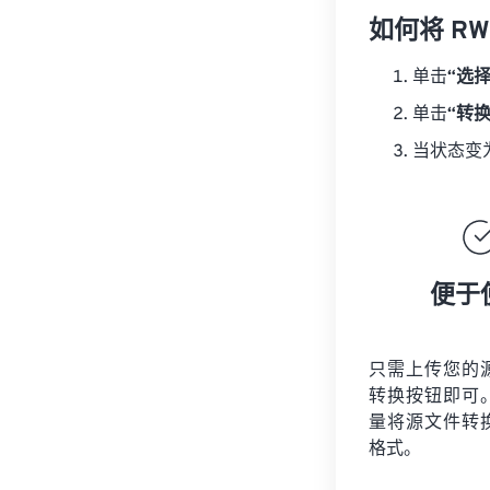
如何将 RW
单击
“选
单击
“转
当状态变
便于
只需上传您的
转换按钮即可
量将
源文件
转
格式。