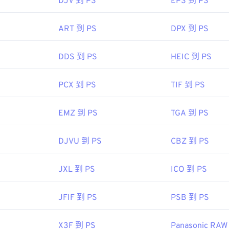
DJV 到 PS
EPS 到 PS
 Manager
也支持 RWL。
ART 到 PS
DPX 到 PS
08 年
DDS 到 PS
HEIC 到 PS
PCX 到 PS
TIF 到 PS
EMZ 到 PS
TGA 到 PS
DJVU 到 PS
CBZ 到 PS
JXL 到 PS
ICO 到 PS
JFIF 到 PS
PSB 到 PS
X3F 到 PS
Panasonic RAW