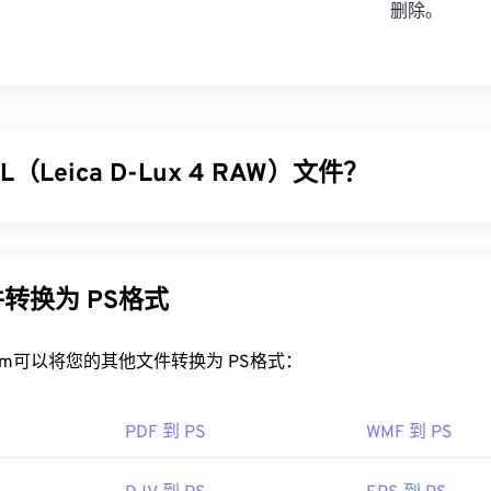
删除。
（Leica D-Lux 4 RAW）文件？
 RAW (RWL) 是
Leica D-Lux 4
相机默认生成的 RAW 文件格式。R
物理
底片
相同。因此，能够访问 RWL 图像的几乎所有信息是使用此
和好处。
转换为 PS格式
WL 文件？
rt.com可以将您的其他文件转换为 PS格式：
ft Windows (Windows) 和 macOS 系统上使用 Adob​​e 产品（例如
 RWL 文件。其他兼容 Windows 并可打开 RWL 的程序包括
HD
PDF 到 PS
WMF 到 PS
udio
。
查看器是
XnView MP。Adobe
Photoshop Camera Raw
、
Adobe 