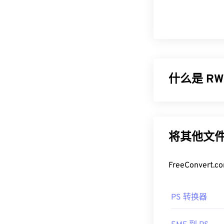
什么是 RWL
Leica D-Lux 4
与胶片生成的
型的主要优势
将其他文件
如何打开 R
FreeConve
最好在 Microso
Lightroom
）打开
PS 转换器
Zoner Photo St
RWL 的另一个