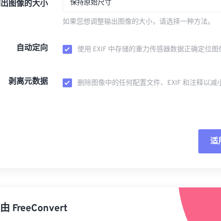
保持原始尺寸
输出图像的大小
如果您想调整输出图像的大小，请选择一种方法。
自动定向
使用 EXIF 中存储的重力传感器数据正确定位图
剥离元数据
删除图像中的任何配置文件、EXIF 和注释以减
适
重
从
由
FreeConvert
另