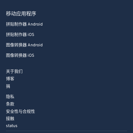
79
79
移动应用程序
80
80
拼贴制作器 Android
81
81
拼贴制作器 iOS
82
82
图像转换器 Android
83
83
图像转换器 iOS
84
84
85
85
关于我们
博客
86
86
捐
87
87
隐私
88
88
条款
89
89
安全性与合规性
接触
90
90
status
91
91