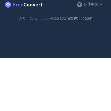
简体中文
English
92
92
93
93
Deutsch
© FreeConvert.com
v2.30
保留所有权利 (2026)
94
94
Español
95
95
Français
96
96
Português
97
97
Italiano
98
98
99
99
Dutch
日本語
简体中文
繁體中文
한국어