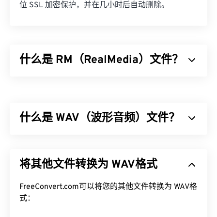
位 SSL 加密保护，并在几小时后自动删除。
什么是 RM（RealMedia）文件？
RealMedia (RM) 是 RealNetworks 专有的多媒体容
器格式。RealNetworks 设计 RM 是为了在互联网上
传输流媒体内容。RM 使用 RealVideo 编解码器压缩
什么是 WAV（波形音频）文件？
视频，使用 RealAudio 编解码器压缩音频。
如何打开 RM 文件？
波形音频 (WAV) 是最流行的未压缩音频文件数字音
频格式。WAV 是 IBM 和 Windows 对
资源交换文件格
RM 文件是一种专有格式，默认使用
RealPlayer
（由
将其他文件转换为 WAV格式
式 (RIFF)
进行迭代的成果。WAV 文件比
M4A
和
MP3
RealNetworks 开发）打开。如果您没有
文件大得多，因此不太适合消费者在便携式播放器上
RealPlayer，请点击
此处
下载。
使用。然而，它们的音质确实优于 M4A 和 MP3。
FreeConvert.com可以将您的其他文件转换为 WAV格
式：
其他可以打开 RM 文件的程序包括
VLC media player
如何打开 WAV 文件？
、
MPlayer
和
CrystalPlayer
。对于移动设备，在