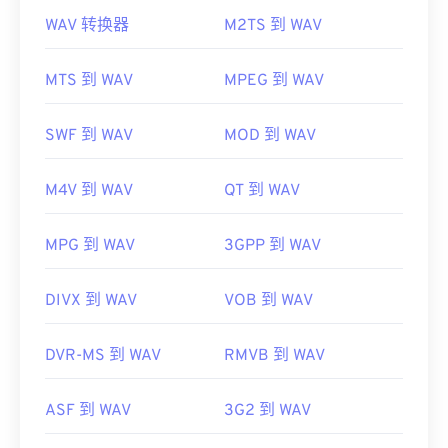
Apple iOS 上，请尝试
OPlayer HD
，以及
适用于
WAV 转换器
M2TS 到 WAV
打开 WAV 文件的默认播放器是
Windows Media
Android 的 VLC media player
。
Player
。或者，也可以使用
iTunes
、
VLC media
开发者：
RealNetworks
player
和
QuickTime
等程序来打开和播放 WAV 文
MTS 到 WAV
MPEG 到 WAV
件。
首次发行：
1997年
由于
WAV
文件未经压缩，质量更高，适合导入音乐编
SWF 到 WAV
MOD 到 WAV
有用的链接：
辑、制作和处理程序。UltraMixer 是
一款
跨操作系统
https://en.wikipedia.org/wiki/RealMedia
的 DJ 软件程序，WAV 文件在该程序上运行良好。
M4V 到 WAV
QT 到 WAV
Elmedia
Player
也支持 WAV 文件。
https://www.realnetworks.com/realmediaHD
开发者：
Microsoft
、
IBM
MPG 到 WAV
3GPP 到 WAV
首次发行：
1991年
DIVX 到 WAV
VOB 到 WAV
有用的链接：
https://en.wikipedia.org/wiki/WAV
DVR-MS 到 WAV
RMVB 到 WAV
https://www.techopedia.com/definition/12636/wavefor
audio-wav
ASF 到 WAV
3G2 到 WAV