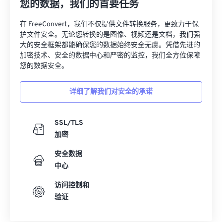
您的数据，我们的首要任务
13
13
13
13
13
13
13
13
在 FreeConvert，我们不仅提供文件转换服务，更致力于保
14
14
14
14
14
14
14
14
护文件安全。无论您转换的是图像、视频还是文档，我们强
大的安全框架都能确保您的数据始终安全无虞。凭借先进的
15
15
15
15
15
15
15
15
加密技术、安全的数据中心和严密的监控，我们全方位保障
16
16
16
16
16
16
16
16
您的数据安全。
17
17
17
17
17
17
17
17
详细了解我们对安全的承诺
18
18
18
18
18
18
18
18
19
19
19
19
19
19
19
19
SSL/TLS
20
20
20
20
20
20
20
20
加密
21
21
21
21
21
21
21
21
安全数据
22
22
22
22
22
22
22
22
中心
23
23
23
23
23
23
23
23
访问控制和
验证
24
24
24
24
24
24
25
25
25
25
25
25