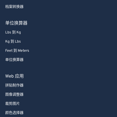
65
65
档案转换器
66
66
67
67
单位换算器
68
68
Lbs 到 Kg
69
69
Kg 到 Lbs
70
70
Feet 到 Meters
71
71
单位换算器
72
72
73
73
Web 应用
74
74
拼贴制作器
75
75
图像调整器
76
76
裁剪图片
77
77
颜色选择器
78
78