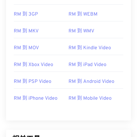
06
06
06
06
06
06
06
06
RM 到 3GP
RM 到 WEBM
07
07
07
07
07
07
07
07
08
08
08
08
08
08
08
08
RM 到 MKV
RM 到 WMV
09
09
09
09
09
09
09
09
10
10
10
10
10
10
10
10
RM 到 MOV
RM 到 Kindle Video
11
11
11
11
11
11
11
11
RM 到 Xbox Video
RM 到 iPad Video
12
12
12
12
12
12
12
12
13
13
13
13
13
13
13
13
RM 到 PSP Video
RM 到 Android Video
14
14
14
14
14
14
14
14
RM 到 iPhone Video
RM 到 Mobile Video
15
15
15
15
15
15
15
15
16
16
16
16
16
16
16
16
17
17
17
17
17
17
17
17
18
18
18
18
18
18
18
18