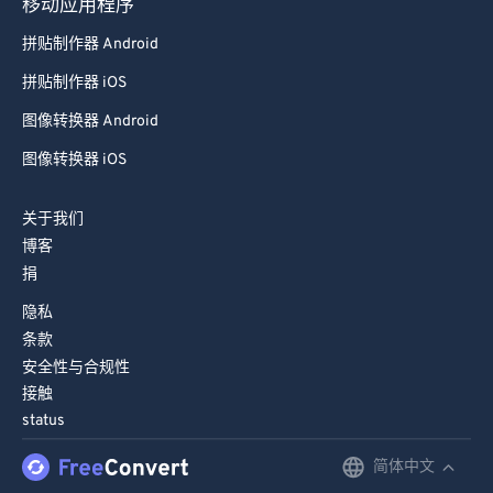
移动应用程序
98
98
拼贴制作器 Android
99
99
拼贴制作器 iOS
图像转换器 Android
图像转换器 iOS
关于我们
博客
捐
隐私
条款
安全性与合规性
接触
status
简体中文
English