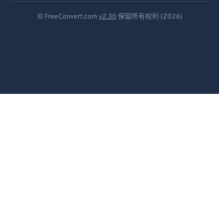
Deutsch
© FreeConvert.com
v2.30
保留所有权利 (2026)
Español
Français
Português
Italiano
Dutch
日本語
简体中文
繁體中文
한국어
Svenska