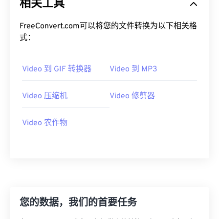
相关工具
19
19
19
19
19
19
19
19
20
20
20
20
20
20
20
20
FreeConvert.com可以将您的文件转换为以下相关格
式：
21
21
21
21
21
21
21
21
22
22
22
22
22
22
22
22
Video 到 GIF 转换器
Video 到 MP3
23
23
23
23
23
23
23
23
24
24
24
24
24
24
Video 压缩机
Video 修剪器
25
25
25
25
25
25
26
26
26
26
26
26
Video 农作物
27
27
27
27
27
27
28
28
28
28
28
28
29
29
29
29
29
29
30
30
30
30
30
30
您的数据，我们的首要任务
31
31
31
31
31
31