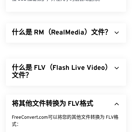
什么是 RM（RealMedia）文件？
RealMedia (RM) 是 RealNetworks 专有的多媒体容
器格式。RealNetworks 设计 RM 是为了在互联网上
传输流媒体内容。RM 使用 RealVideo 编解码器压缩
什么是 FLV（Flash Live Video）
视频，使用 RealAudio 编解码器压缩音频。
文件？
如何打开 RM 文件？
Flash Live Video (FLV)，顾名思义，是一种
Flash
视
RM 文件是一种专有格式，默认使用
RealPlayer
（由
频。它是一种流行的格式，主要通过互联网提供高质
RealNetworks 开发）打开。如果您没有
将其他文件转换为 FLV格式
量、同步良好的多媒体内容。它也是一个媒体容器，
RealPlayer，请点击
此处
下载。
因此使用
编解码器
来压缩文件大小。FLV 使用开放标
准
FreeConvert.com可以将您的其他文件转换为 FLV格
ISO/IEC 14496-12:2008
（也称为 ISO 基础媒体
其他可以打开 RM 文件的程序包括
VLC media player
文件格式），该标准具有灵活性和独立性的优势。
式：
、
MPlayer
和
CrystalPlayer
。对于移动设备，在