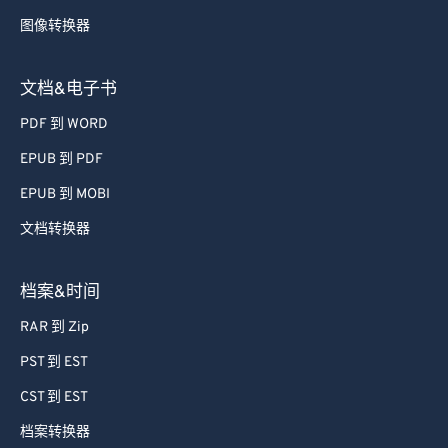
72
72
图像转换器
73
73
74
74
文档&电子书
75
75
PDF 到 WORD
76
76
EPUB 到 PDF
77
77
EPUB 到 MOBI
78
78
文档转换器
79
79
档案&时间
80
80
81
81
RAR 到 Zip
82
82
PST 到 EST
83
83
CST 到 EST
84
84
档案转换器