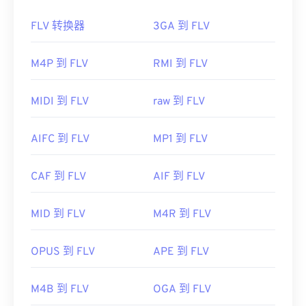
Apple iOS 上，请尝试
OPlayer HD
，以及
适用于
如何打开 FLV 文件？
Android 的 VLC media player
。
FLV 转换器
3GA 到 FLV
开发者：
RealNetworks
默认情况下，FLV 在
Adob​​e
产品（即
Animate
Creative Cloud
(Animate CC) 和
Flash
）中打开。在
首次发行：
1997年
M4P 到 FLV
RMI 到 FLV
Adob​​e Flash 7 及更高版本中打开效果最佳。FLV 不
有用的链接：
支持章节或字幕，但支持元数据标签。
MIDI 到 FLV
raw 到 FLV
https://en.wikipedia.org/wiki/RealMedia
由于 FLV 基于开放标准，它可以在许多非 Adob​​e 产
https://www.realnetworks.com/realmediaHD
品中打开。其他可以打开 FLV 的程序包括
VLC Media
AIFC 到 FLV
MP1 到 FLV
Player
、
Zoom Player
、
RealNetworks RealPlayer
Cloud
、
Eltima Elmedia Player
等
。
CAF 到 FLV
AIF 到 FLV
开发者：
Adobe
首次发行：
2003 年
MID 到 FLV
M4R 到 FLV
有用的链接：
OPUS 到 FLV
APE 到 FLV
https://en.wikipedia.org/wiki/Flash_Video
https://www.lifewire.com/flv-file
M4B 到 FLV
OGA 到 FLV