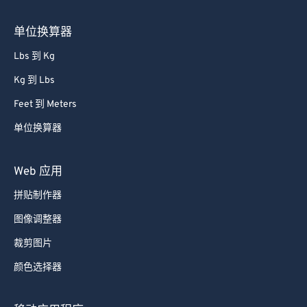
85
85
单位换算器
86
86
87
87
Lbs 到 Kg
88
88
Kg 到 Lbs
89
89
Feet 到 Meters
90
90
单位换算器
91
91
Web 应用
92
92
93
93
拼贴制作器
94
94
图像调整器
95
95
裁剪图片
96
96
颜色选择器
97
97