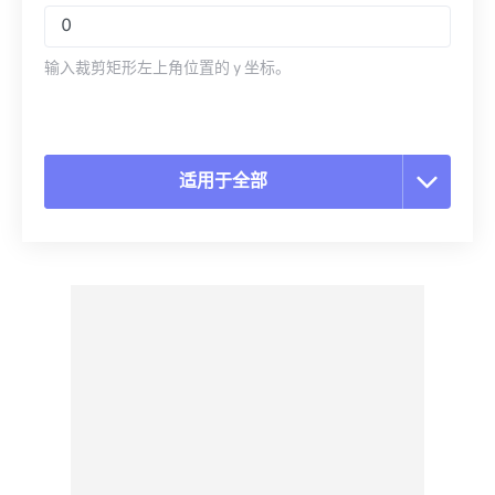
输入裁剪矩形左上角位置的 y 坐标。
适用于全部
重置所有选项
从预设应用
另存为预设