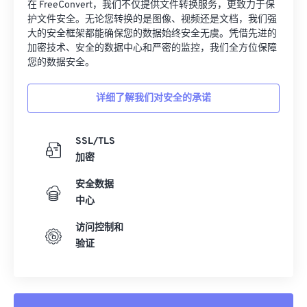
32
32
32
32
32
32
在 FreeConvert，我们不仅提供文件转换服务，更致力于保
护文件安全。无论您转换的是图像、视频还是文档，我们强
33
33
33
33
33
33
大的安全框架都能确保您的数据始终安全无虞。凭借先进的
加密技术、安全的数据中心和严密的监控，我们全方位保障
34
34
34
34
34
34
您的数据安全。
35
35
35
35
35
35
36
36
36
36
36
36
详细了解我们对安全的承诺
37
37
37
37
37
37
SSL/TLS
38
38
38
38
38
38
加密
39
39
39
39
39
39
安全数据
40
40
40
40
40
40
中心
41
41
41
41
41
41
访问控制和
42
42
42
42
42
42
验证
43
43
43
43
43
43
44
44
44
44
44
44
45
45
45
45
45
45