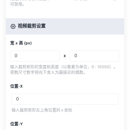
可禁用。
视频裁剪设置
宽 x 高 (px)
x
输入裁剪矩形的宽度和高度（以像素为单位，0 - 10000）。
奇数尺寸数字将向下舍入为最接近的偶数。
位置-X
输入裁剪矩形左上角位置的 x 坐标
位置-Y