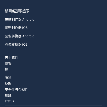
79
79
移动应用程序
80
80
拼贴制作器 Android
81
81
拼贴制作器 iOS
82
82
图像转换器 Android
83
83
图像转换器 iOS
84
84
85
85
关于我们
博客
86
86
捐
87
87
隐私
88
88
条款
89
89
安全性与合规性
接触
90
90
status
91
91