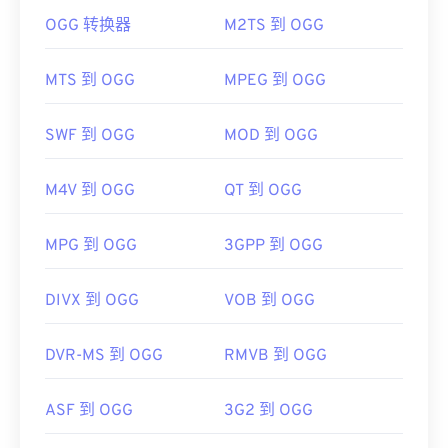
Apple iOS 上，请尝试
OPlayer HD
，以及
适用于
OGG 转换器
M2TS 到 OGG
打开 OGG 文件的默认程序是
VLC 媒体播放器
。此
Android 的 VLC media player
。
外，许多其他程序也可以打开 OGG，例如
Windows
开发者：
RealNetworks
Media Player
、
RealPlayer
、
Winamp
、
Xine
、
MTS 到 OGG
MPEG 到 OGG
UltraMixer
等。
首次发行：
1997年
如果需要，您可以直接在
Google Drive
中打开 OGG
SWF 到 OGG
MOD 到 OGG
有用的链接：
文件，该文件可在任何配备网络浏览器的电脑或移动
https://en.wikipedia.org/wiki/RealMedia
设备上使用。请注意，Apple 产品不支持 OGG。
M4V 到 OGG
QT 到 OGG
https://www.realnetworks.com/realmediaHD
开发者：
Xiph.Org 基金会
MPG 到 OGG
3GPP 到 OGG
首次发行：
2000 年
有用的链接：
DIVX 到 OGG
VOB 到 OGG
https://en.wikipedia.org/wiki/Ogg
https://xiph.org/vorbis/
DVR-MS 到 OGG
RMVB 到 OGG
ASF 到 OGG
3G2 到 OGG