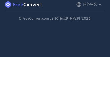
简体中文
English
92
92
93
93
Deutsch
© FreeConvert.com
v2.30
保留所有权利 (2026)
94
94
Español
95
95
Français
96
96
Português
97
97
Italiano
98
98
99
99
Dutch
日本語
简体中文
繁體中文
한국어