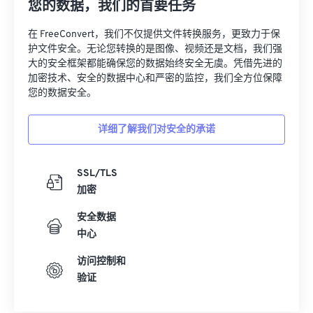
您的数据，我们的首要任务
13
13
13
13
13
13
13
13
在 FreeConvert，我们不仅提供文件转换服务，更致力于保
14
14
14
14
14
14
14
14
护文件安全。无论您转换的是图像、视频还是文档，我们强
大的安全框架都能确保您的数据始终安全无虞。凭借先进的
15
15
15
15
15
15
15
15
加密技术、安全的数据中心和严密的监控，我们全方位保障
16
16
16
16
16
16
16
16
您的数据安全。
17
17
17
17
17
17
17
17
详细了解我们对安全的承诺
18
18
18
18
18
18
18
18
19
19
19
19
19
19
19
19
SSL/TLS
20
20
20
20
20
20
20
20
加密
21
21
21
21
21
21
21
21
安全数据
22
22
22
22
22
22
22
22
中心
23
23
23
23
23
23
23
23
访问控制和
验证
24
24
24
24
24
24
25
25
25
25
25
25