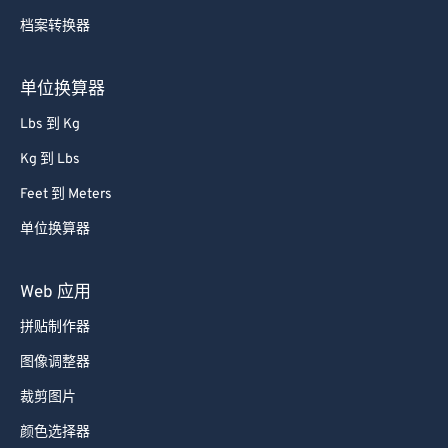
65
65
档案转换器
66
66
67
67
单位换算器
68
68
Lbs 到 Kg
69
69
Kg 到 Lbs
70
70
Feet 到 Meters
71
71
单位换算器
72
72
73
73
Web 应用
74
74
拼贴制作器
75
75
图像调整器
76
76
裁剪图片
77
77
颜色选择器
78
78