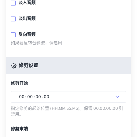
淡入音频
淡出音频
反向音频
如果要反转音频流，请启用
修剪设置
修剪开始
00
:
00
:
00
.
00
指定修剪的起始位置 (HH:MM:SS.MS)。保留 00:00:00.00 则
禁用。
修剪末端