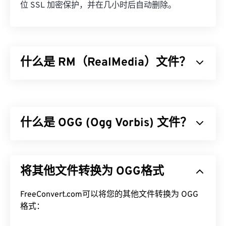
位 SSL 加密保护，并在几小时后自动删除。
什么是 RM（RealMedia）文件？
RealMedia (RM) 是 RealNetworks 专有的多媒体容
器格式。RealNetworks 设计 RM 是为了在互联网上
传输流媒体内容。RM 使用 RealVideo 编解码器压缩
什么是 OGG (Ogg Vorbis) 文件？
视频，使用 RealAudio 编解码器压缩音频。
如何打开 RM 文件？
Ogg Vorbis (OGG) 是一种使用 Ogg Vorbis 压缩的文
件。OGG 是由 Xiph.Org 基金会提供的一种无专利、
RM 文件是一种专有格式，默认使用
RealPlayer
（由
将其他文件转换为 OGG格式
免版税的编码方案。与
MP3
一样，OGG 文件以其高
RealNetworks 开发）打开。如果您没有
质量而闻名。OGG 文件包含元数据、艺术家和曲目
RealPlayer，请点击
此处
下载。
标题信息。
FreeConvert.com可以将您的其他文件转换为 OGG
格式：
其他可以打开 RM 文件的程序包括
VLC media player
如何打开 OGG 文件？
、
MPlayer
和
CrystalPlayer
。对于移动设备，在