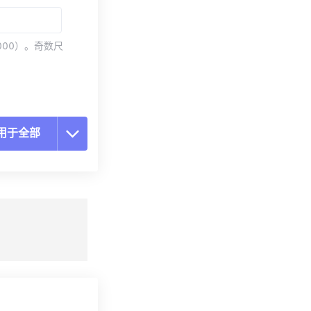
000）。奇数尺
用于全部
置所有选项
预设应用
存为预设