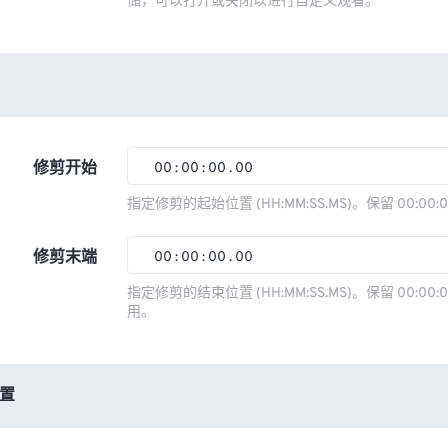
储，可以打开或关闭以进行自定义观看。
修剪开始
00
:
00
:
00
.
00
00
00
00
00
指定修剪的起始位置 (HH:MM:SS.MS)。保留 00:00:
01
01
01
01
修剪末端
00
:
00
:
00
.
00
02
02
02
02
00
00
00
00
指定修剪的结束位置 (HH:MM:SS.MS)。保留 00:00:0
03
03
03
03
用。
01
01
01
01
04
04
04
04
02
02
02
02
05
05
05
05
03
03
03
03
置
06
06
06
06
04
04
04
04
07
07
07
07