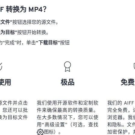
18
18
18
18
21
21
21
21
FF 转换为 MP4？
19
19
19
19
22
22
22
22
择文件”
按钮选择您的源文件。
20
20
20
20
23
23
23
23
换为目标”
按钮开始转换。
21
21
21
21
24
24
24
为“完成”时，单击
“下载目标”
按钮
22
22
22
22
25
25
25
23
23
23
23
26
26
26
24
24
24
27
27
27
25
25
25
28
28
28
使用
极品
免费
26
26
26
29
29
29
27
27
27
30
30
30
源文件并点击
我们使用开源软件和定制软
我们的 AIFF
28
28
28
31
31
31
。您还可以批
件来确保最高的转换质量。
完全免费，
29
29
29
换为目标文件
在大多数情况下，您可以使
浏览器。我
32
32
32
用“高级设置”（可选，查找
和隐私。文件受
30
30
30
33
33
33
加密保护，
图标）。