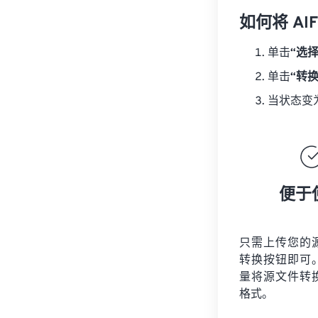
如何将 AI
单击
“选
单击
“转
当状态变
便于
只需上传您的
转换按钮即可
量将
源文件
转
格式。