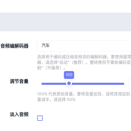
汽车
音频编解码器
选择用于编码或压缩音频流的编解码器。要使用最
器，请选择“自动”（推荐）。要转换但不重新编码音
制”（不推荐）。
100
调节音量
100% 代表原始音量。要将音量加倍，请将其增加到 
量减半，请选择 50%
淡入音频