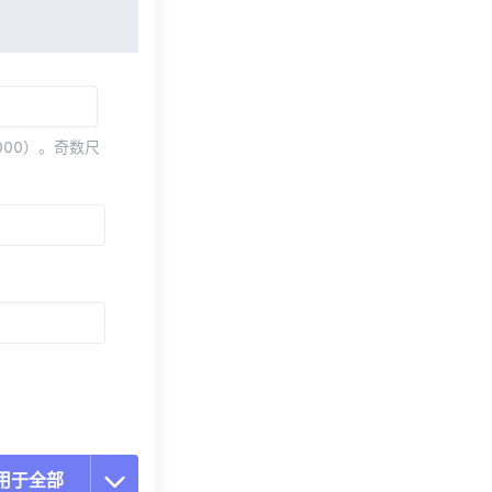
000）。奇数尺
用于全部
置所有选项