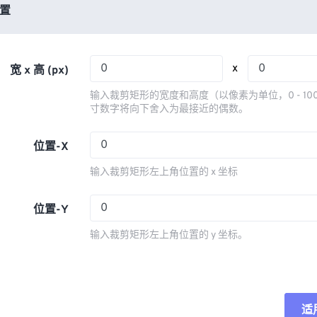
03
03
03
03
置
06
06
06
06
04
04
04
04
07
07
07
07
05
05
05
05
08
08
08
08
x
宽 x 高 (px)
06
06
06
06
09
09
09
09
输入裁剪矩形的宽度和高度（以像素为单位，0 - 10
07
07
07
07
寸数字将向下舍入为最接近的偶数。
10
10
10
10
08
08
08
08
11
11
11
11
位置-X
09
09
09
09
12
12
12
12
输入裁剪矩形左上角位置的 x 坐标
10
10
10
10
13
13
13
13
11
11
11
11
位置-Y
14
14
14
14
12
12
12
12
15
15
15
15
输入裁剪矩形左上角位置的 y 坐标。
13
13
13
13
16
16
16
16
14
14
14
14
17
17
17
17
15
15
15
15
18
18
18
18
适
重