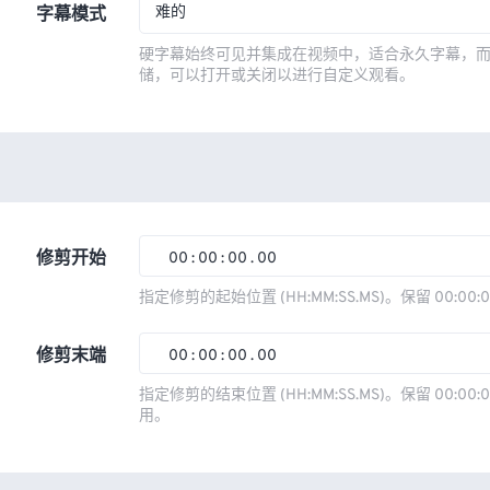
难的
字幕模式
硬字幕始终可见并集成在视频中，适合永久字幕，
储，可以打开或关闭以进行自定义观看。
修剪开始
00
:
00
:
00
.
00
00
00
00
00
指定修剪的起始位置 (HH:MM:SS.MS)。保留 00:00:
01
01
01
01
修剪末端
00
:
00
:
00
.
00
02
02
02
02
00
00
00
00
指定修剪的结束位置 (HH:MM:SS.MS)。保留 00:00:0
03
03
03
03
用。
01
01
01
01
04
04
04
04
02
02
02
02
05
05
05
05