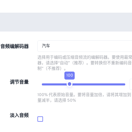
汽车
音频编解码器
选择用于编码或压缩音频流的编解码器。要使用最
器，请选择“自动”（推荐）。要转换但不重新编码音
制”（不推荐）。
100
调节音量
100% 代表原始音量。要将音量加倍，请将其增加到 
量减半，请选择 50%
淡入音频