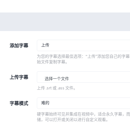
上传
添加字幕
为您的字幕选择最佳选项：“上传”添加您自己的字幕
始文件复制字幕。
上传字幕
选择一个文件
上传 .srt 或 .ass 文件。
难的
字幕模式
硬字幕始终可见并集成在视频中，适合永久字幕，
储，可以打开或关闭以进行自定义观看。