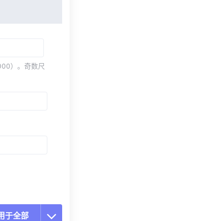
000）。奇数尺
用于全部
置所有选项