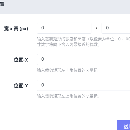
03
03
03
03
置
06
06
06
06
04
04
04
04
07
07
07
07
05
05
05
05
08
08
08
08
x
宽 x 高 (px)
06
06
06
06
09
09
09
09
输入裁剪矩形的宽度和高度（以像素为单位，0 - 10
07
07
07
07
寸数字将向下舍入为最接近的偶数。
10
10
10
10
08
08
08
08
11
11
11
11
位置-X
09
09
09
09
12
12
12
12
输入裁剪矩形左上角位置的 x 坐标
10
10
10
10
13
13
13
13
11
11
11
11
位置-Y
14
14
14
14
12
12
12
12
15
15
15
15
输入裁剪矩形左上角位置的 y 坐标。
13
13
13
13
16
16
16
16
14
14
14
14
17
17
17
17
15
15
15
15
18
18
18
18
适
重