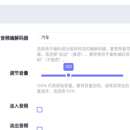
汽车
音频编解码器
选择用于编码或压缩音频流的编解码器。要使用最
器，请选择“自动”（推荐）。要转换但不重新编码音
制”（不推荐）。
100
调节音量
100% 代表原始音量。要将音量加倍，请将其增加到 
量减半，请选择 50%
淡入音频
淡出音频