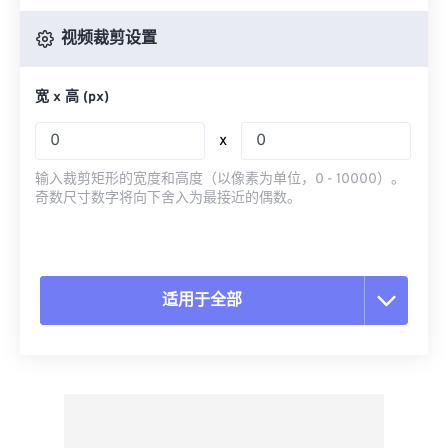
视频裁剪设置
宽 x 高 (px)
x
输入裁剪矩形的宽度和高度（以像素为单位，0 - 10000）。
奇数尺寸数字将向下舍入为最接近的偶数。
适用于全部
重置所有选项
从预设应用
另存为预设