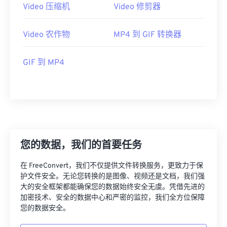
Video 压缩机
Video 修剪器
22
22
22
22
22
22
22
22
23
23
23
23
23
23
23
23
Video 农作物
MP4 到 GIF 转换器
24
24
24
24
24
24
GIF 到 MP4
25
25
25
25
25
25
26
26
26
26
26
26
27
27
27
27
27
27
28
28
28
28
28
28
29
29
29
29
29
29
您的数据，我们的首要任务
30
30
30
30
30
30
在 FreeConvert，我们不仅提供文件转换服务，更致力于保
31
31
31
31
31
31
护文件安全。无论您转换的是图像、视频还是文档，我们强
32
32
32
32
32
32
大的安全框架都能确保您的数据始终安全无虞。凭借先进的
加密技术、安全的数据中心和严密的监控，我们全方位保障
33
33
33
33
33
33
您的数据安全。
34
34
34
34
34
34