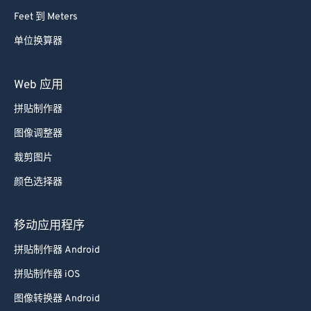
87
87
Feet 到 Meters
88
88
单位换算器
89
89
90
90
Web 应用
91
91
拼贴制作器
92
92
图像调整器
93
93
裁剪图片
94
94
颜色选择器
95
95
96
96
移动应用程序
97
97
拼贴制作器 Android
98
98
拼贴制作器 iOS
99
99
图像转换器 Android