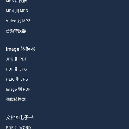
MP3 转换器
61
61
MP4 到 MP3
62
62
Video 到 MP3
63
63
音频转换器
64
64
65
65
Image 转换器
66
66
JPG 到 PDF
67
67
PDF 到 JPG
68
68
HEIC 到 JPG
69
69
Image 到 PDF
70
70
图像转换器
71
71
72
72
文档&电子书
73
73
PDF 到 WORD