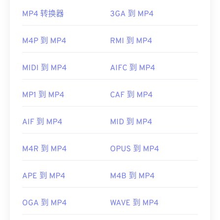
如何打开 MP4 文件？
MP4 转换器
3GA 到 MP4
MP4 文件会在操作系统的默认视频播放器中打开。
只需双击文件即可打开。无需第三方软件。在 ​​
M4P 到 MP4
RMI 到 MP4
Windows 系统中，它会在
Windows Media Player
中
打开。在 Mac 系统中，它会在
QuickTime
中打开。
MIDI 到 MP4
AIFC 到 MP4
在某些设备上，尤其是移动设备，打开此文件类型可
能会出现问题。MP4 是一个包含各种数据的容器，
MP1 到 MP4
CAF 到 MP4
因此，如果打开文件时出现问题，通常意味着容器中
的数据（音频或视频编解码器）与设备的操作系统不
AIF 到 MP4
MID 到 MP4
兼容。要解决此问题，请尝试使用
VLC 媒体播放
器
。
M4R 到 MP4
OPUS 到 MP4
开发者：
运动图像专家组 (MPEG)
标准：
ISO/IEC 14496
APE 到 MP4
M4B 到 MP4
首次发行：
1999年
OGA 到 MP4
WAVE 到 MP4
有用的链接：