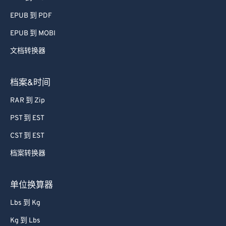
74
74
EPUB 到 PDF
75
75
EPUB 到 MOBI
76
76
文档转换器
77
77
78
78
档案&时间
79
79
RAR 到 Zip
80
80
PST 到 EST
81
81
CST 到 EST
82
82
档案转换器
83
83
84
84
单位换算器
85
85
Lbs 到 Kg
86
86
Kg 到 Lbs