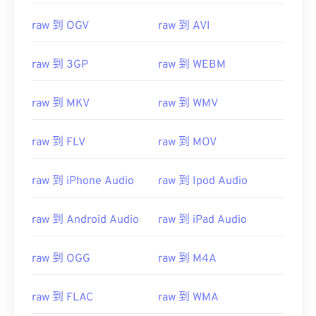
raw 到 OGV
raw 到 AVI
raw 到 3GP
raw 到 WEBM
00
00
00
00
00
00
00
00
raw 到 MKV
raw 到 WMV
00
00
00
00
00
00
00
00
raw 到 FLV
raw 到 MOV
01
01
01
01
01
01
01
01
02
02
02
02
02
02
02
02
raw 到 iPhone Audio
raw 到 Ipod Audio
03
03
03
03
03
03
03
03
raw 到 Android Audio
raw 到 iPad Audio
04
04
04
04
04
04
04
04
05
05
05
05
05
05
05
05
raw 到 OGG
raw 到 M4A
06
06
06
06
06
06
06
06
07
07
07
07
07
07
07
07
raw 到 FLAC
raw 到 WMA