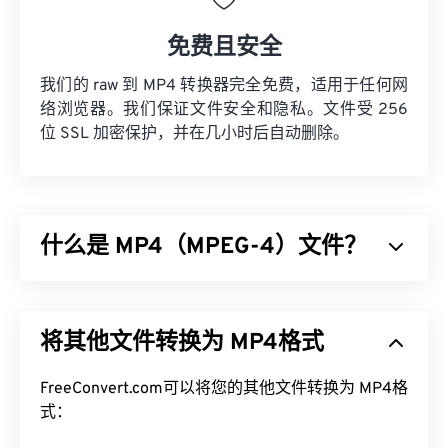
免费且安全
我们的 raw 到 MP4 转换器完全免费，适用于任何网
络浏览器。我们保证文件安全和隐私。文件受 256
位 SSL 加密保护，并在几小时后自动删除。
什么是 MP4（MPEG-4）文件？
MPEG-4 (MP4) 是一种用于存储多媒体数据（通常为
音频和视频）的容器视频格式。它兼容各种设备和操
将其他文件转换为 MP4格式
作系统，使用
编解码器
压缩文件大小，从而生成易于
管理和存储的文件。它也是互联网流媒体（例如
YouTube）的热门视频格式。许多人认为 MP4 是当
FreeConvert.com可以将您的其他文件转换为 MP4格
今最佳的视频格式之一。
式：