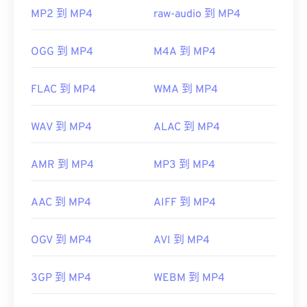
https://en.wikipedia.org/wiki/MPEG-4
MP2 到 MP4
raw-audio 到 MP4
https://mpeg.chiariglione.org/standards/mpeg-
4.html
OGG 到 MP4
M4A 到 MP4
FLAC 到 MP4
WMA 到 MP4
WAV 到 MP4
ALAC 到 MP4
AMR 到 MP4
MP3 到 MP4
AAC 到 MP4
AIFF 到 MP4
OGV 到 MP4
AVI 到 MP4
3GP 到 MP4
WEBM 到 MP4