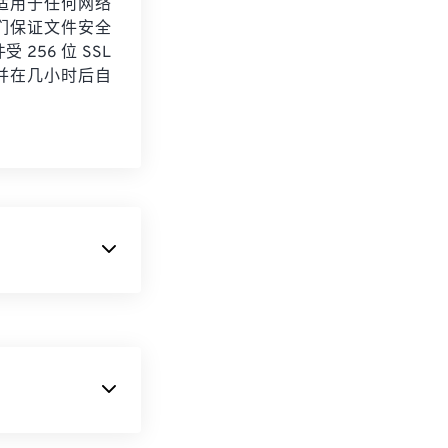
适用于任何网络
们保证文件安全
 256 位 SSL
并在几小时后自
AW 文件的用途
 RAW 文件类
Photoshop
G 提供的高压