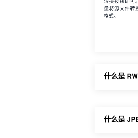
转换按钮即可
量将
源文件
转
格式。
什么是 RWL
Leica D-Lux 4
与胶片生成的
型的主要优势
什么是 J
如何打开 R
最好在 Microso
JPEG（联合