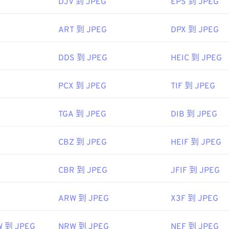
DJV 到 JPEG
EPS 到 JPEG
fewire.com/jpg-jpeg-file-4139913
ART 到 JPEG
DPX 到 JPEG
DDS 到 JPEG
HEIC 到 JPEG
PCX 到 JPEG
TIF 到 JPEG
TGA 到 JPEG
DIB 到 JPEG
CBZ 到 JPEG
HEIF 到 JPEG
CBR 到 JPEG
JFIF 到 JPEG
ARW 到 JPEG
X3F 到 JPEG
W 到 JPEG
NRW 到 JPEG
NEF 到 JPEG