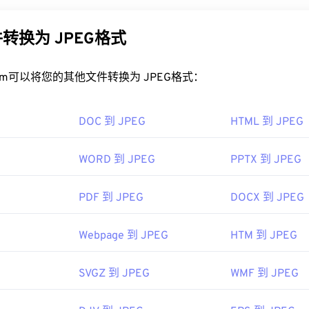
 RWL 文件。其他兼容 Windows 并可打开 RWL 的程序包括
HD
用的原因。因此，JPEG 文件相对较小，非常适合在互联网上
udio
。
用我们的
JPEG 压缩
工具将文件大小减少高达 80%！
转换为 JPEG格式
查看器是
XnView MP。Adobe
Photoshop Camera Raw
、
Adobe 
好的压缩效果，您可以将
JPG 转换为 WebP
，这是一种更新、更
 Manager
也支持 RWL。
rt.com可以将您的其他文件转换为 JPEG格式：
PEG 文件？
08 年
DOC 到 JPEG
HTML 到 JPEG
看器程序和应用程序都能识别并打开 JPEG 文件。只需双击 JPE
像查看器、图像编辑器或网页浏览器中打开它。要选择特定的应
WORD 到 JPEG
PPTX 到 JPEG
，然后选择“打开方式”。
可以在流行的网络浏览器（例如
Chrome）
、Microsoft 应用程序（
PDF 到 JPEG
DOCX 到 JPEG
Mac OS 应用程序（例如
Apple Preview）
上自动打开。
图像专家组
Webpage 到 JPEG
HTM 到 JPEG
92年9月18日
SVGZ 到 JPEG
WMF 到 JPEG
ipedia.org/wiki/JPEG