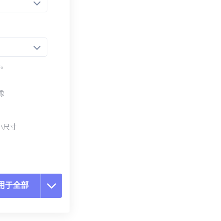
法。
像
小尺寸
用于全部
置所有选项