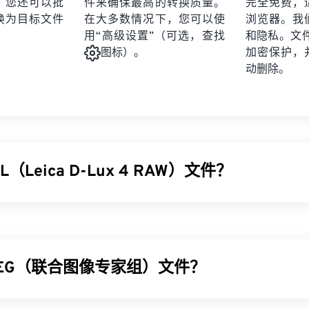
。您还可以批
件来确保最高的转换质量。
完全免费，
换为目标文件
在大多数情况下，您可以使
浏览器。我
用“高级设置”（可选，查找
和隐私。文件受
加密保护，
图标）。
动删除。
（Leica D-Lux 4 RAW）文件？
 RAW (RWL) 是
Leica D-Lux 4
相机默认生成的 RAW 文件格式。R
物理
底片
相同。因此，能够访问 RWL 图像的几乎所有信息是使用此
和好处。
PEG（联合图像专家组）文件？
WL 文件？
ft Windows (Windows) 和 macOS 系统上使用 Adob​​e 产品（例如
图像专家组）是一种通用文件格式，利用算法压缩照片和图形。JPE