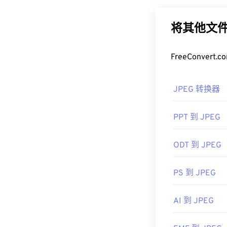
Lightroom
）打开
缩率是其广泛应
Zoner Photo St
用。您可以使
将其他文件
RWL 的另一个
如果您需要更
和
Magix Photo
式。
FreeConve
开发者：
徕卡
如何打开 J
首次发行：
20
JPEG 转换器
几乎所有图像查
即可在默认图
PPT 到 JPEG
件，请右键单击
JPEG 文件
ODT 到 JPEG
Photos）
以及 
开发者：
联合
PS 到 JPEG
首次发布：
19
AI 到 JPEG
有用的链接：
https://en.wik