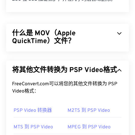
什么是 MOV（Apple
QuickTime）文件？
Apple QuickTime (MOV) 是一个可存储各种多媒​​体文
件的容器，包括
3D
和
虚拟现实 (VR)
。它因能够将多
将其他文件转换为 PSP Video格式
媒体文件保存到用户设备而闻名。其显著特点之一是
将数据存储在电影“
原子
”和“轨道”中，从而可以对文
件进行高度精准的编辑。
FreeConvert.com可以将您的其他文件转换为 PSP
Video格式：
如何打开 MOV 文件？
PSP Video 转换器
M2TS 到 PSP Video
默认情况下，MOV 文件使用
QuickTime
打开。如果
MOV 文件的版本为 2.0 或更早版本，则可以使用
Windows Media Player
打开，但较新版本的播放器无
MTS 到 PSP Video
MPEG 到 PSP Video
法打开。如果无法使用 QuickTime 打开 MOV 文件，