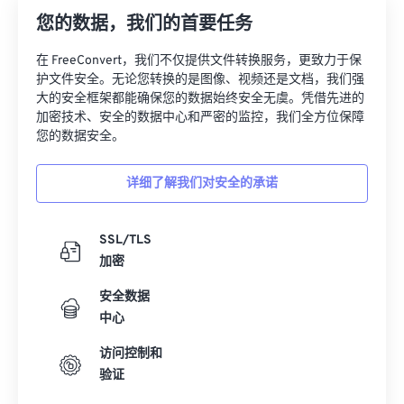
22
22
22
22
22
22
22
22
您的数据，我们的首要任务
23
23
23
23
23
23
23
23
在 FreeConvert，我们不仅提供文件转换服务，更致力于保
护文件安全。无论您转换的是图像、视频还是文档，我们强
24
24
24
24
24
24
大的安全框架都能确保您的数据始终安全无虞。凭借先进的
25
25
25
25
25
25
加密技术、安全的数据中心和严密的监控，我们全方位保障
您的数据安全。
26
26
26
26
26
26
27
27
27
27
27
27
详细了解我们对安全的承诺
28
28
28
28
28
28
29
29
29
29
29
29
SSL/TLS
加密
30
30
30
30
30
30
31
31
31
31
31
31
安全数据
中心
32
32
32
32
32
32
访问控制和
33
33
33
33
33
33
验证
34
34
34
34
34
34