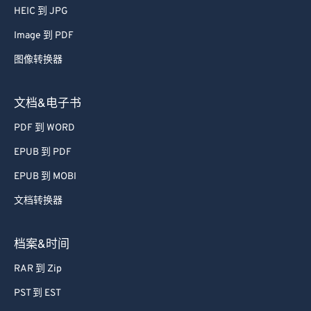
61
61
HEIC 到 JPG
62
62
Image 到 PDF
63
63
图像转换器
64
64
65
65
文档&电子书
66
66
PDF 到 WORD
67
67
EPUB 到 PDF
68
68
EPUB 到 MOBI
69
69
文档转换器
70
70
71
71
档案&时间
72
72
RAR 到 Zip
73
73
PST 到 EST