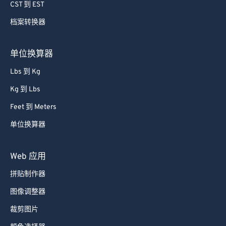
74
74
CST 到 EST
75
75
档案转换器
76
76
77
77
单位换算器
78
78
Lbs 到 Kg
79
79
Kg 到 Lbs
80
80
Feet 到 Meters
81
81
单位换算器
82
82
83
83
Web 应用
84
84
拼贴制作器
85
85
图像调整器
86
86
裁剪图片
87
87