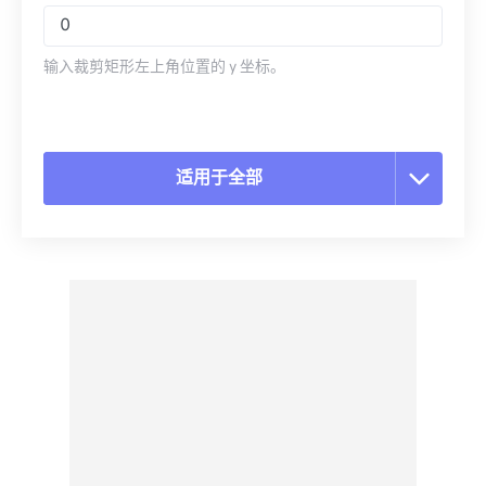
输入裁剪矩形左上角位置的 y 坐标。
适用于全部
重置所有选项
从预设应用
另存为预设