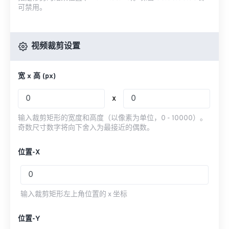
可禁用。
视频裁剪设置
宽 x 高 (px)
x
输入裁剪矩形的宽度和高度（以像素为单位，0 - 10000）。
奇数尺寸数字将向下舍入为最接近的偶数。
位置-X
输入裁剪矩形左上角位置的 x 坐标
位置-Y