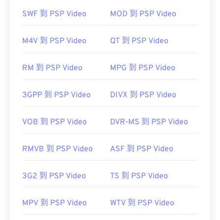
请使用
VLC Media Player
，该播放器支持多种平
SWF 到 PSP Video
MOD 到 PSP Video
台，包括移动设备。
请注意，另外两种文件类型也使用 MOV 扩展名。它
M4V 到 PSP Video
QT 到 PSP Video
们是 AutoCAD AutoFlix 和 ROSE Online。这两种文
件类型互不相关，其中一种已过时，另一种与在线游
RM 到 PSP Video
MPG 到 PSP Video
戏相关。Apple 并未开发这些技术，因此它们无法在
QuickTime 中打开。
3GPP 到 PSP Video
DIVX 到 PSP Video
开发者：
Apple Inc.
首次发行：
2001年
VOB 到 PSP Video
DVR-MS 到 PSP Video
有用的链接：
RMVB 到 PSP Video
ASF 到 PSP Video
https://en.wikipedia.org/wiki/QuickTime_File_Format
https://developer.apple.com/library/archive/documen
CH203-BBCGDDDF
3G2 到 PSP Video
TS 到 PSP Video
MPV 到 PSP Video
WTV 到 PSP Video