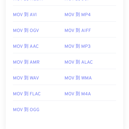
MOV 到 AVI
MOV 到 MP4
00
00
00
00
00
00
00
00
MOV 到 OGV
MOV 到 AIFF
MOV 到 AAC
MOV 到 MP3
00
00
00
00
00
00
00
00
01
01
01
01
01
01
01
01
MOV 到 AMR
MOV 到 ALAC
02
02
02
02
02
02
02
02
MOV 到 WAV
MOV 到 WMA
03
03
03
03
03
03
03
03
04
04
04
04
04
04
04
04
MOV 到 FLAC
MOV 到 M4A
05
05
05
05
05
05
05
05
06
06
06
06
06
06
06
06
MOV 到 OGG
07
07
07
07
07
07
07
07
08
08
08
08
08
08
08
08