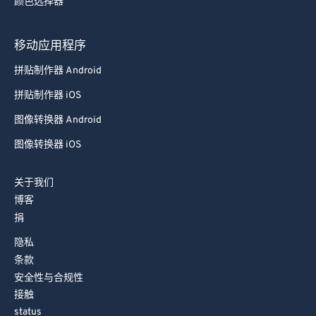
颜色选择器
88
88
89
89
移动应用程序
90
90
拼贴制作器 Android
91
91
拼贴制作器 iOS
92
92
图像转换器 Android
93
93
图像转换器 iOS
94
94
关于我们
95
95
博客
96
96
捐
97
97
隐私
98
98
条款
安全性与合规性
99
99
接触
status