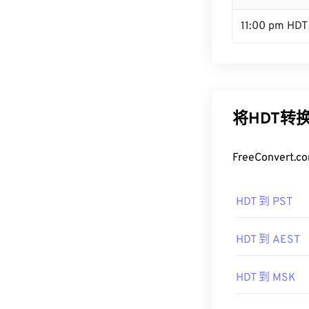
11:00 pm HDT
将HDT转
FreeConve
HDT 到 PST
HDT 到 AEST
HDT 到 MSK