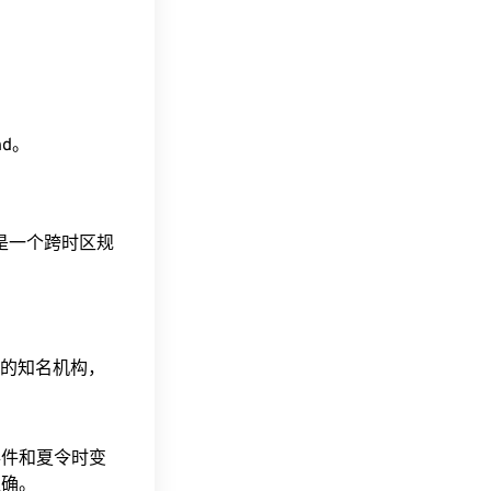
ind。
这是一个跨时区规
据的知名机构，
事件和夏令时变
准确。