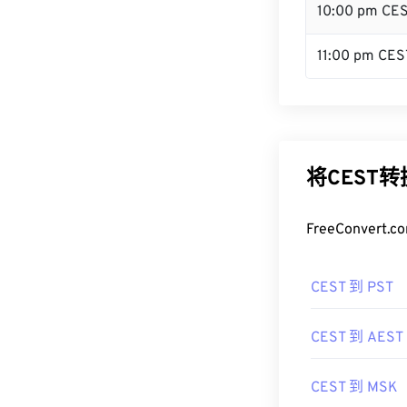
10:00 pm CE
11:00 pm CES
将CEST
FreeConve
CEST 到 PST
CEST 到 AEST
CEST 到 MSK