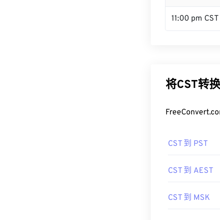
11:00 pm CST
将CST转
FreeConve
CST 到 PST
CST 到 AEST
CST 到 MSK