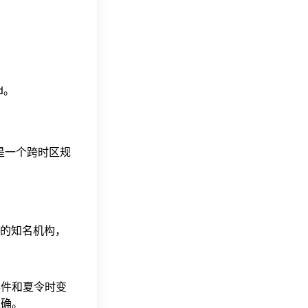
ad。
这是一个跨时区规
据的知名机构，
事件和夏令时变
准确。