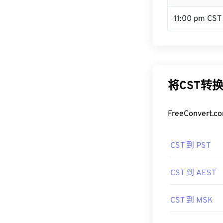
11:00 pm CST
将CST转
FreeConve
CST 到 PST
CST 到 AEST
CST 到 MSK