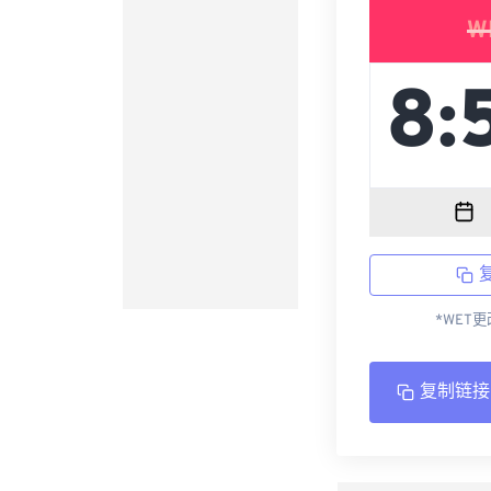
W
*WET
复制链接