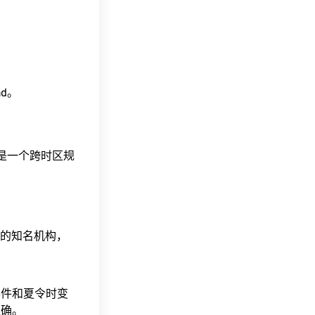
ad。
这是一个跨时区规
据的知名机构，
事件和夏令时变
准确。