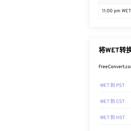
11:00 pm WET
将WET转
FreeConve
WET 到 PST
WET 到 CST
WET 到 HST