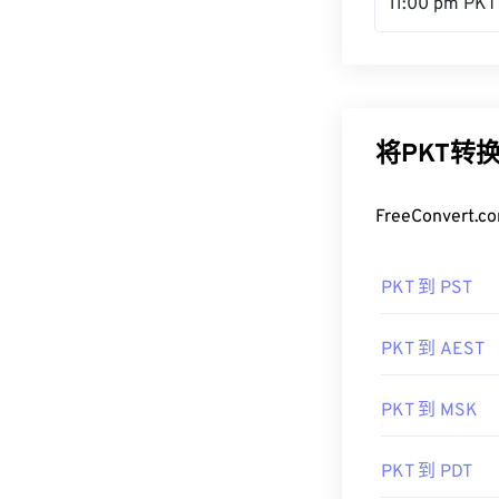
11:00 pm PKT
将PKT转
FreeConve
PKT 到 PST
PKT 到 AEST
PKT 到 MSK
PKT 到 PDT