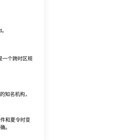
ad。
这是一个跨时区规
据的知名机构，
事件和夏令时变
准确。