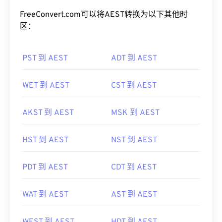
FreeConvert.com可以将AEST转换为以下其他时
区：
PST 到 AEST
ADT 到 AEST
WET 到 AEST
CST 到 AEST
AKST 到 AEST
MSK 到 AEST
HST 到 AEST
NST 到 AEST
PDT 到 AEST
CDT 到 AEST
WAT 到 AEST
AST 到 AEST