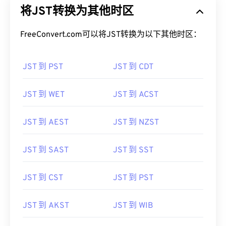
FreeConvert.com可以将JST转换为以下其他时区：
JST 到 PST
JST 到 CDT
JST 到 WET
JST 到 ACST
JST 到 AEST
JST 到 NZST
JST 到 SAST
JST 到 SST
JST 到 CST
JST 到 PST
JST 到 AKST
JST 到 WIB
JST 到 NDT
JST 到 ADT