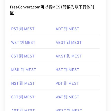
FreeConvert.com可以将MEST转换为以下其他时
区：
PST 到 MEST
ADT 到 MEST
WET 到 MEST
AEST 到 MEST
CST 到 MEST
AKST 到 MEST
MSK 到 MEST
HST 到 MEST
NST 到 MEST
PDT 到 MEST
CDT 到 MEST
WAT 到 MEST