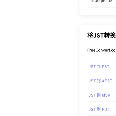
11:00 pm JST
将JST转
FreeConve
JST 到 PST
JST 到 AEST
JST 到 MSK
JST 到 PDT