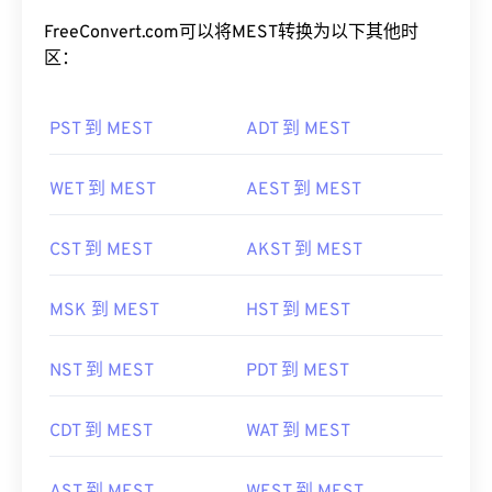
FreeConvert.com可以将MEST转换为以下其他时
区：
PST 到 MEST
ADT 到 MEST
WET 到 MEST
AEST 到 MEST
CST 到 MEST
AKST 到 MEST
MSK 到 MEST
HST 到 MEST
NST 到 MEST
PDT 到 MEST
CDT 到 MEST
WAT 到 MEST