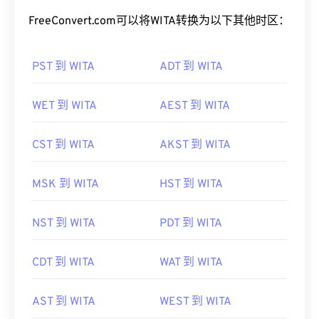
FreeConvert.com可以将WITA转换为以下其他时区：
PST 到 WITA
ADT 到 WITA
WET 到 WITA
AEST 到 WITA
CST 到 WITA
AKST 到 WITA
MSK 到 WITA
HST 到 WITA
NST 到 WITA
PDT 到 WITA
CDT 到 WITA
WAT 到 WITA
AST 到 WITA
WEST 到 WITA