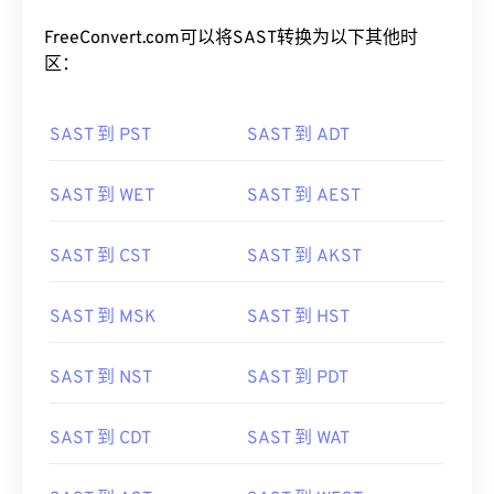
FreeConvert.com可以将SAST转换为以下其他时
区：
SAST 到 PST
SAST 到 ADT
SAST 到 WET
SAST 到 AEST
SAST 到 CST
SAST 到 AKST
SAST 到 MSK
SAST 到 HST
SAST 到 NST
SAST 到 PDT
SAST 到 CDT
SAST 到 WAT