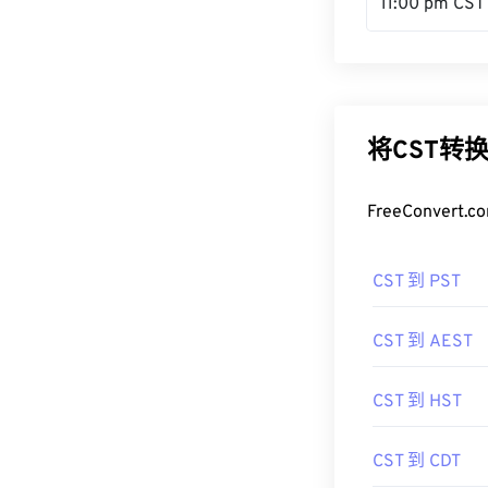
11:00 pm CST
将CST转
FreeConve
CST 到 PST
CST 到 AEST
CST 到 HST
CST 到 CDT