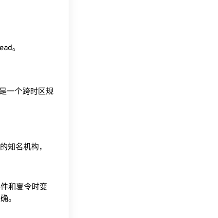
head。
。这是一个跨时区规
据的知名机构，
事件和夏令时变
准确。