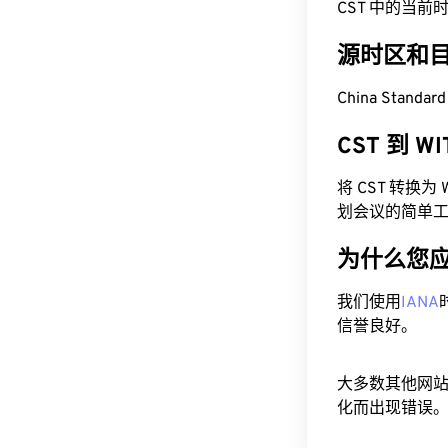
CST 中的当前时间为
源时区和
China Standa
CST 到 W
将 CST 转换
划会议的简单
为什么您
我们使用
IANA
信誉良好。
大多数其他网
化而出现错误。