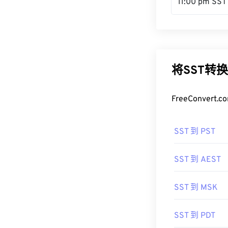
11:00 pm SST
将SST转
FreeConve
SST 到 PST
SST 到 AEST
SST 到 MSK
SST 到 PDT