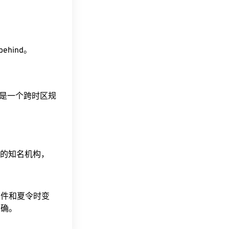
 behind。
。这是一个跨时区规
据的知名机构，
事件和夏令时变
准确。