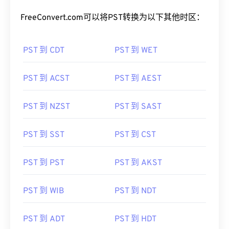
FreeConvert.com可以将PST转换为以下其他时区：
PST 到 CDT
PST 到 WET
PST 到 ACST
PST 到 AEST
PST 到 NZST
PST 到 SAST
PST 到 SST
PST 到 CST
PST 到 PST
PST 到 AKST
PST 到 WIB
PST 到 NDT
PST 到 ADT
PST 到 HDT