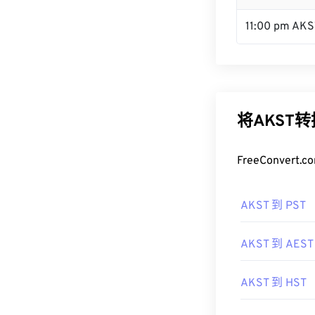
11:00 pm AKS
将AKST
FreeConve
AKST 到 PST
AKST 到 AEST
AKST 到 HST