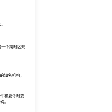
ad。
这是一个跨时区规
据的知名机构，
事件和夏令时变
准确。