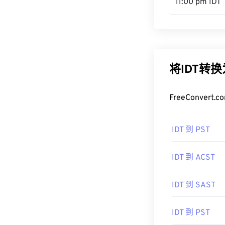
11:00 pm IDT
将IDT转
FreeConve
IDT 到 PST
IDT 到 ACST
IDT 到 SAST
IDT 到 PST