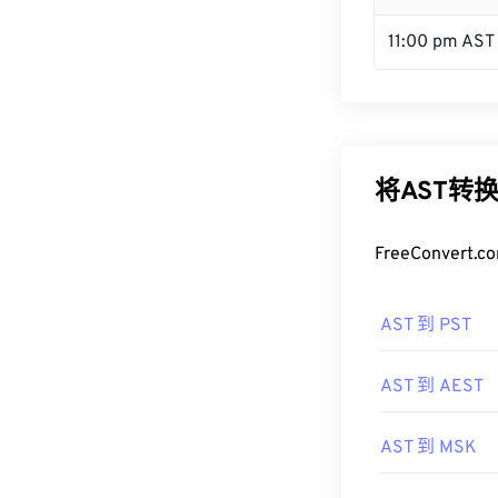
11:00 pm AST
将AST转
FreeConve
AST 到 PST
AST 到 AEST
AST 到 MSK