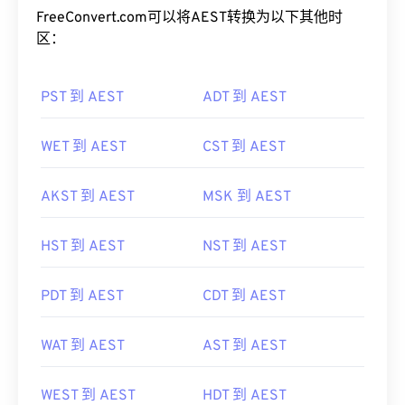
FreeConvert.com可以将AEST转换为以下其他时
区：
PST 到 AEST
ADT 到 AEST
WET 到 AEST
CST 到 AEST
AKST 到 AEST
MSK 到 AEST
HST 到 AEST
NST 到 AEST
PDT 到 AEST
CDT 到 AEST
WAT 到 AEST
AST 到 AEST
WEST 到 AEST
HDT 到 AEST