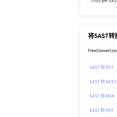
11:00 pm SAS
将SAST
FreeConve
SAST 到 PST
SAST 到 AEST
SAST 到 MSK
SAST 到 PDT