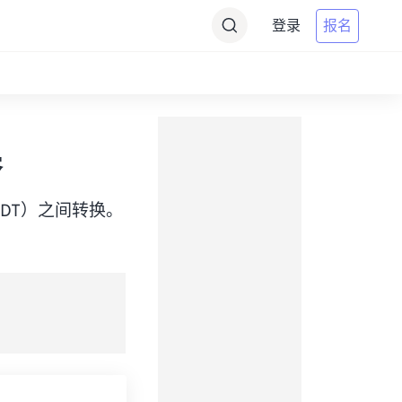
登录
报名
器
me（AKDT）之间转换。