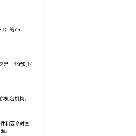
ACST）的7.5
。这是一个跨时区
据的知名机构，
事件和夏令时变
准确。