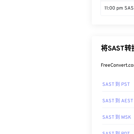
11:00 pm SAS
将SAST
FreeConve
SAST 到 PST
SAST 到 AEST
SAST 到 MSK