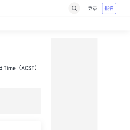
登录
报名
dard Time（ACST）