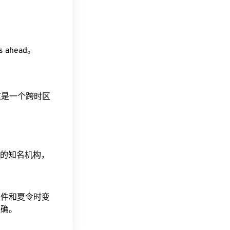
rs ahead。
。这是一个跨时区
据的知名机构，
事件和夏令时变
准确。