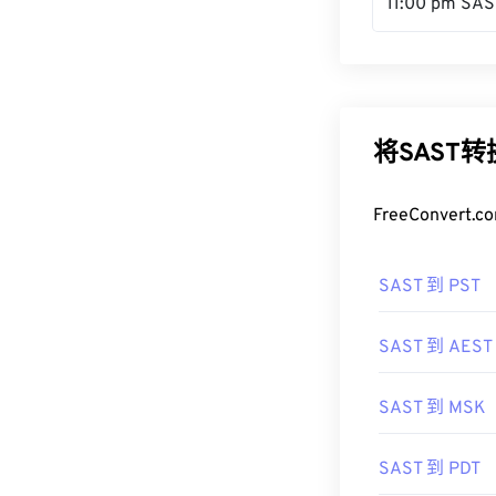
11:00 pm SAS
将SAST
FreeConve
SAST 到 PST
SAST 到 AEST
SAST 到 MSK
SAST 到 PDT