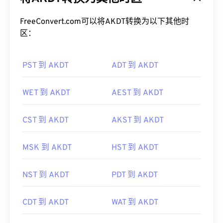
FreeConvert.com可以将AKDT转换为以下其他时
区：
PST 到 AKDT
ADT 到 AKDT
WET 到 AKDT
AEST 到 AKDT
CST 到 AKDT
AKST 到 AKDT
MSK 到 AKDT
HST 到 AKDT
NST 到 AKDT
PDT 到 AKDT
CDT 到 AKDT
WAT 到 AKDT