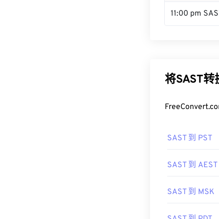
11:00 pm SAS
将SAST
FreeConve
SAST 到 PST
SAST 到 AEST
SAST 到 MSK