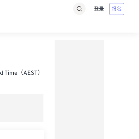
登录
报名
dard Time（AEST）