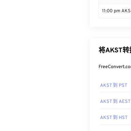
11:00 pm AKS
将AKST
FreeConve
AKST 到 PST
AKST 到 AEST
AKST 到 HST