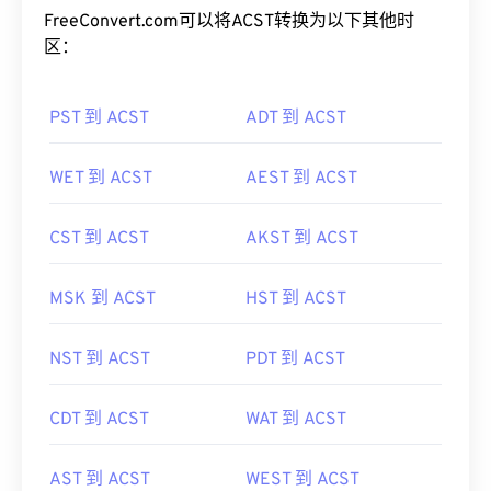
FreeConvert.com可以将ACST转换为以下其他时
区：
PST 到 ACST
ADT 到 ACST
WET 到 ACST
AEST 到 ACST
CST 到 ACST
AKST 到 ACST
MSK 到 ACST
HST 到 ACST
NST 到 ACST
PDT 到 ACST
CDT 到 ACST
WAT 到 ACST
AST 到 ACST
WEST 到 ACST